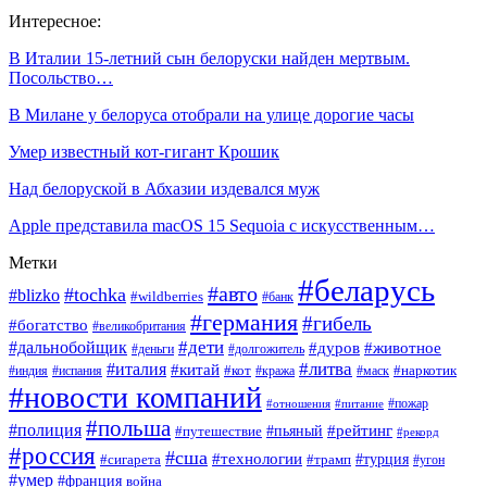
Интересное:
В Италии 15-летний сын белоруски найден мертвым.
Посольство…
В Милане у белоруса отобрали на улице дорогие часы
Умер известный кот-гигант Крошик
Над белоруской в Абхазии издевался муж
Apple представила macOS 15 Sequoia с искусственным…
Метки
#беларусь
#авто
#tochka
#blizko
#wildberries
#банк
#германия
#гибель
#богатство
#великобритания
#дети
#дальнобойщик
#дуров
#животное
#деньги
#долгожитель
#литва
#италия
#китай
#кот
#наркотик
#индия
#испания
#кража
#маск
#новости компаний
#пожар
#отношения
#питание
#польша
#полиция
#рейтинг
#путешествие
#пьяный
#рекорд
#россия
#сша
#технологии
#турция
#сигарета
#трамп
#угон
#умер
#франция
война