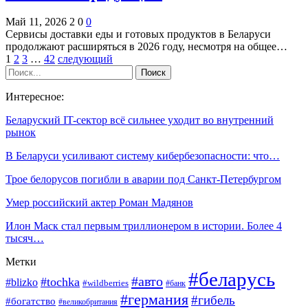
Май 11, 2026
2
0
0
Сервисы доставки еды и готовых продуктов в Беларуси
продолжают расширяться в 2026 году, несмотря на общее…
1
2
3
…
42
следующий
Интересное:
Беларуский IT-сектор всё сильнее уходит во внутренний
рынок
В Беларуси усиливают систему кибербезопасности: что…
Трое белорусов погибли в аварии под Санкт-Петербургом
Умер российский актер Роман Мадянов
Илон Маск стал первым триллионером в истории. Более 4
тысяч…
Метки
#беларусь
#авто
#tochka
#blizko
#wildberries
#банк
#германия
#гибель
#богатство
#великобритания