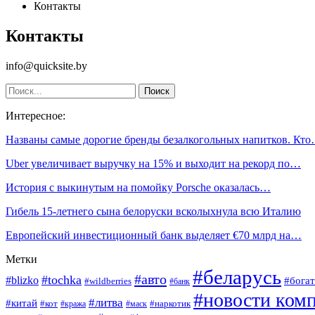
Контакты
Контакты
info@quicksite.by
Интересное:
Названы самые дорогие бренды безалкогольных напитков. Кт
Uber увеличивает выручку на 15% и выходит на рекорд по…
История с выкинутым на помойку Porsche оказалась…
Гибель 15-летнего сына белоруски всколыхнула всю Италию
Европейский инвестиционный банк выделяет €70 млрд на…
Метки
#беларусь
#авто
#tochka
#blizko
#богат
#wildberries
#банк
#новости ком
#литва
#китай
#кот
#наркотик
#кража
#маск