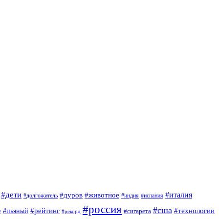
#дети
#италия
#дуров
#животное
#долгожитель
#индия
#испания
#россия
#сша
#рейтинг
#технологии
е
#пьяный
#сигарета
#рекорд