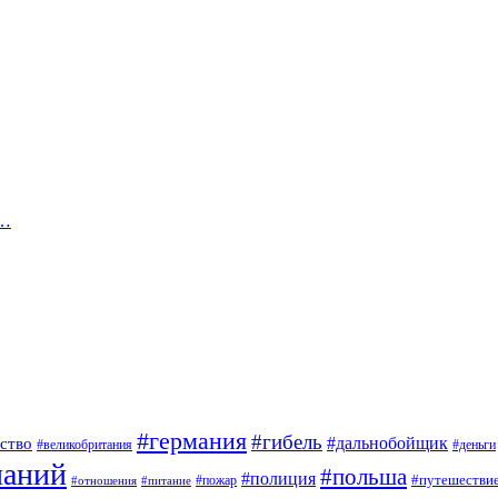
о…
#германия
#гибель
#дальнобойщик
ство
#великобритания
#деньги
паний
#польша
#полиция
#путешестви
#пожар
#отношения
#питание