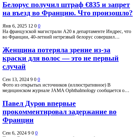
Белорус получил штраф €835 и запрет
на въезд во Францию. Что произошло?
Янв 6, 2025
12
0
0
На французской магистрали А20 в департаменте Индрес, что
во Франции, 40-летний нетрезвый белорус совершил…
Женщина потеряла зрение из-за
краски для волос — это не первый
случай
Сен 13, 2024
9
0
0
Фото из открытых источников (иллюстративное) В
медицинском журнале JAMA Ophthalmology сообщается о…
Павел Дуров впервые
прокомментировал задержание во
Франции
Сен 6, 2024
9
0
0