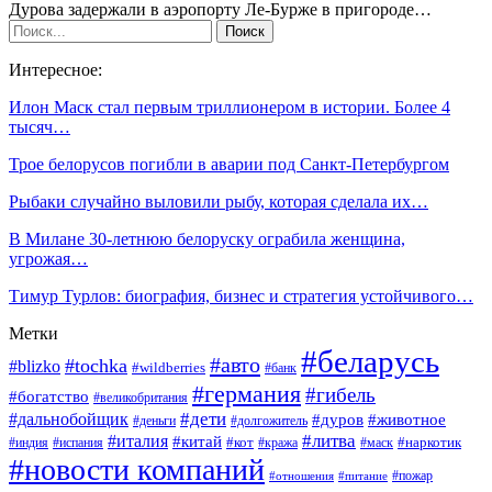
Дурова задержали в аэропорту Ле-Бурже в пригороде…
Интересное:
Илон Маск стал первым триллионером в истории. Более 4
тысяч…
Трое белорусов погибли в аварии под Санкт-Петербургом
Рыбаки случайно выловили рыбу, которая сделала их…
В Милане 30-летнюю белоруску ограбила женщина,
угрожая…
Тимур Турлов: биография, бизнес и стратегия устойчивого…
Метки
#беларусь
#авто
#tochka
#blizko
#wildberries
#банк
#германия
#гибель
#богатство
#великобритания
#дети
#дальнобойщик
#дуров
#животное
#деньги
#долгожитель
#литва
#италия
#китай
#кот
#наркотик
#индия
#испания
#кража
#маск
#новости компаний
#пожар
#отношения
#питание