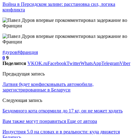
Война в Персидском заливе: расстановка сил, логика
конфликта
#дуров
#франция
0
9
Поделится
VK
OK.ru
Facebook
Twitter
WhatsApp
Telegram
Viber
Предыдущая запись
Латвия будет конфисковывать автомобили,
зарегистрированные в Беларуси
Следующая запись
Бездомного кота откормили до 17 кг, он не может ходить
Вам также могут понравиться
Еще от автора
Индустрия 5.0 на словах и в реальности: куда движется
Беларусь