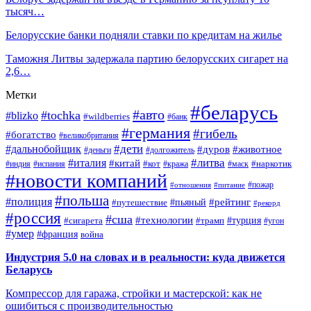
тысяч…
Белорусские банки подняли ставки по кредитам на жилье
Таможня Литвы задержала партию белорусских сигарет на
2,6…
Метки
#беларусь
#авто
#tochka
#blizko
#wildberries
#банк
#германия
#гибель
#богатство
#великобритания
#дети
#дальнобойщик
#дуров
#животное
#деньги
#долгожитель
#литва
#италия
#китай
#кот
#наркотик
#индия
#испания
#кража
#маск
#новости компаний
#пожар
#отношения
#питание
#польша
#полиция
#рейтинг
#путешествие
#пьяный
#рекорд
#россия
#сша
#технологии
#турция
#сигарета
#трамп
#угон
#умер
#франция
война
Индустрия 5.0 на словах и в реальности: куда движется
Беларусь
Компрессор для гаража, стройки и мастерской: как не
ошибиться с производительностью