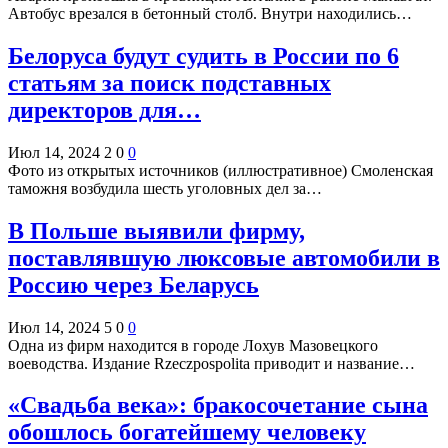
Автобус врезался в бетонный столб. Внутри находились…
Белоруса будут судить в России по 6
статьям за поиск подставных
директоров для…
Июл 14, 2024
2
0
0
Фото из открытых источников (иллюстративное) Смоленская
таможня возбудила шесть уголовных дел за…
В Польше выявили фирму,
поставлявшую люксовые автомобили в
Россию через Беларусь
Июл 14, 2024
5
0
0
Одна из фирм находится в городе Лохув Мазовецкого
воеводства. Издание Rzeczpospolita приводит и название…
«Свадьба века»: бракосочетание сына
обошлось богатейшему человеку