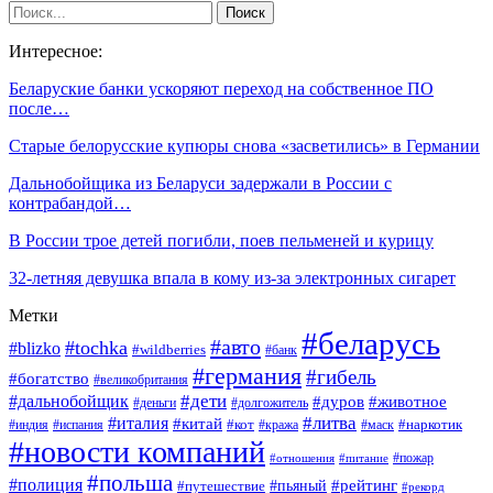
Интересное:
Беларуские банки ускоряют переход на собственное ПО
после…
Старые белорусские купюры снова «засветились» в Германии
Дальнобойщика из Беларуси задержали в России с
контрабандой…
В России трое детей погибли, поев пельменей и курицу
32-летняя девушка впала в кому из-за электронных сигарет
Метки
#беларусь
#авто
#tochka
#blizko
#wildberries
#банк
#германия
#гибель
#богатство
#великобритания
#дети
#дальнобойщик
#дуров
#животное
#деньги
#долгожитель
#литва
#италия
#китай
#кот
#наркотик
#индия
#испания
#кража
#маск
#новости компаний
#пожар
#отношения
#питание
#польша
#полиция
#рейтинг
#путешествие
#пьяный
#рекорд