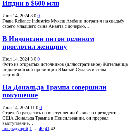
Индии в $600 млн
Июл 14, 2024
8
0
0
Глава Reliance Industries Мукеш Амбани потратил на свадьбу
своего младшего сына Ананта с дочерью…
В Индонезии питон целиком
проглотил женщину
Июл 14, 2024
3
0
0
Фото из открытых источников (иллюстративное) Жительница
индонезийской провинции Южный Сулавеси стала
жертвой…
На Дональда Трампа совершили
покушение
Июл 14, 2024
11
0
0
Стрельба раздалась на выступлении бывшего президента
США Дональда Трампа в Пенсильвании, он прервал
выступление…
предыдущий
1
…
40
41
42