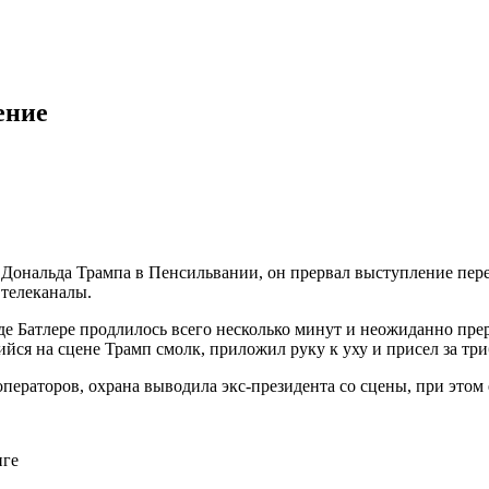
ение
Дональда Трампа в Пенсильвании, он прервал выступление пере
телеканалы.
 Батлере продлилось всего несколько минут и неожиданно прер
йся на сцене Трамп смолк, приложил руку к уху и присел за тр
операторов, охрана выводила экс-президента со сцены, при этом
нге