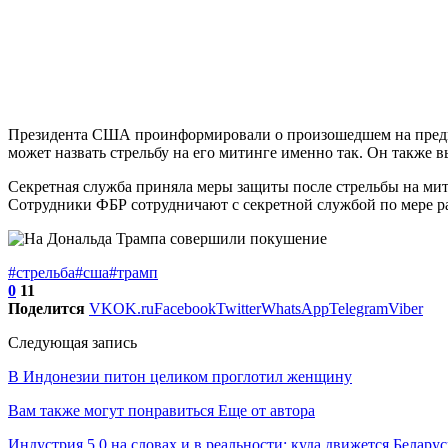
Президента США проинформировали о произошедшем на предвыб
может назвать стрельбу на его митинге именно так. Он также 
Секретная служба приняла меры защиты после стрельбы на мит
Сотрудники ФБР сотрудничают с секретной службой по мере р
#стрельба
#сша
#трамп
0
11
Поделится
VK
OK.ru
Facebook
Twitter
WhatsApp
Telegram
Viber
Следующая запись
В Индонезии питон целиком проглотил женщину
Вам также могут понравиться
Еще от автора
Индустрия 5.0 на словах и в реальности: куда движется Беларус