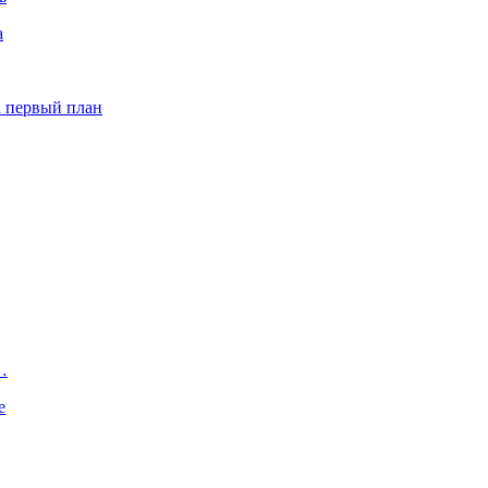
а
а первый план
…
е