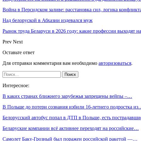
Война в Персидском заливе: расстановка сил, логика конфликт
Над белоруской в Абхазии издевался муж
Рынок труда Беларуси в 2026 году: какие профессии выходят н
Prev
Next
Оставьте ответ
Для отправки комментария вам необходимо
авторизоваться
.
Интересное:
В каких странах ближнего зарубежья запрещены вейпы –…
В Польше до потери сознания избили 16-летнего подростка из
Белорусский автобус попал в ДТП в Польше, есть пострадавши
Беларуские компании всё активнее переходят на российские…
Самолет Баку-Грозный был поражен российской ракетой —…