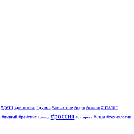
#дети
#италия
#дуров
#животное
#долгожитель
#индия
#испания
#россия
#сша
#рейтинг
#технологии
е
#пьяный
#сигарета
#рекорд