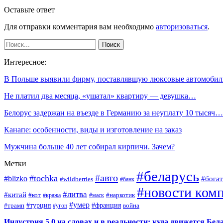
Оставьте ответ
Для отправки комментария вам необходимо
авторизоваться
.
Интересное:
В Польше выявили фирму, поставлявшую люксовые автомоби
Не платил два месяца, «ушатал» квартиру — девушка…
Белорус задержан на въезде в Германию за неуплату 10 тысяч…
Канапе: особенности, виды и изготовление на заказ
Мужчина больше 40 лет собирал кирпичи. Зачем?
Метки
#беларусь
#авто
#tochka
#blizko
#богат
#wildberries
#банк
#новости ком
#литва
#китай
#кот
#наркотик
#кража
#маск
#умер
#турция
#франция
война
#трамп
#угон
Индустрия 5.0 на словах и в реальности: куда движется Бел