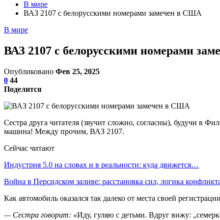
В мире
ВАЗ 2107 с белорусскими номерами замечен в США
В мире
ВАЗ 2107 с белорусскими номерами за
Опубликовано
Фев 25, 2025
0
44
Поделится
Сестра друга читателя (звучит сложно, согласны), будучи в Ф
машина! Между прочим, ВАЗ 2107.
Сейчас читают
Индустрия 5.0 на словах и в реальности: куда движется…
Война в Персидском заливе: расстановка сил, логика конфликт
Как автомобиль оказался так далеко от места своей регистрации
— Сестра говорит:
«
Иду, гуляю с детьми. Вдруг вижу: „семерк