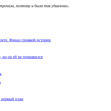
стречала, поэтому и была так удивлена».
алете. Финал громкой истории
, но он ей не понравился
ь
а
а первый план