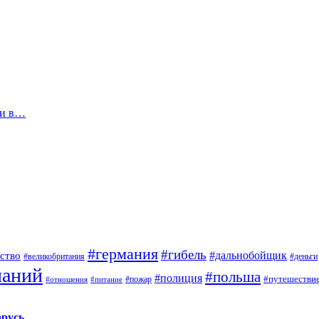
ли в…
#германия
#гибель
#дальнобойщик
ство
#великобритания
#деньги
паний
#польша
#полиция
#путешестви
#пожар
#отношения
#питание
арусь