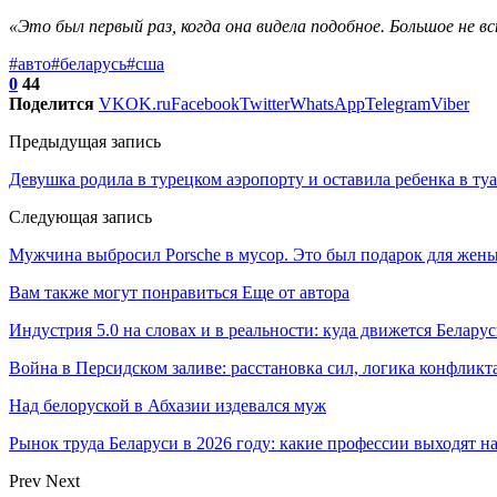
«Это был первый раз, когда она видела подобное. Большое не в
#авто
#беларусь
#сша
0
44
Поделится
VK
OK.ru
Facebook
Twitter
WhatsApp
Telegram
Viber
Предыдущая запись
Девушка родила в турецком аэропорту и оставила ребенка в ту
Следующая запись
Мужчина выбросил Porsche в мусор. Это был подарок для жены
Вам также могут понравиться
Еще от автора
Индустрия 5.0 на словах и в реальности: куда движется Беларус
Война в Персидском заливе: расстановка сил, логика конфликт
Над белоруской в Абхазии издевался муж
Рынок труда Беларуси в 2026 году: какие профессии выходят н
Prev
Next