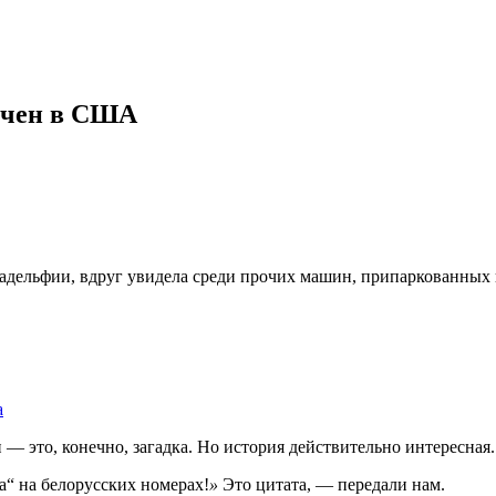
мечен в США
иладельфии, вдруг увидела среди прочих машин, припаркованных 
а
 — это, конечно, загадка. Но история действительно интересная.
а“ на белорусских номерах!
»
Это цитата, — передали нам.