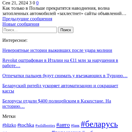
Сен 21, 2024
3
0
0
Как только в Польше прекратятся наводнения, волна
затопленных автомобилей «захлестнет» сайты объявлений…
Предыдущие сообщения
Новые сообщения
Интересное:
Невероятные истории выживших после удара молнии
Revolut оштрафован в Италии на €11 млн за нарушения в
работе…
Отпечатки пальцев будут снимать у въезжающих в Турцию…
Беларуский ритейл ускоряет автоматизацию и сокращает
кассы
Белорусы отдали $400 полицейским в Казахстане. На
историю…
Метки
#беларусь
#авто
#tochka
#blizko
#wildberries
#банк