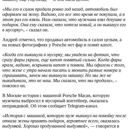
«Мы его в салон продали ровно год назад, автомобиль был
оформлен на жену. Видимо, его все это время не покупали, а в
этот раз его взяли. Нам сказали, что мужчина взял девушке в
подарок. Она ему сказала, что хотела новый, а он выкинул его
в мусорку
», – сказал он.
Андрей отметил, что продавал автомобиль в салон целым, а
на новых фотографиях у Porsche нет фар и помят капот.
«Когда его выкинули в мусорку, мы увидели на фотках, что
сразу фары украли, еще капот помятый сильно. Когда фары
крали, видимо, вскрывали капот и помяли. Мы офигели с того,
что жене с утра начали писать и звонить разные номера и
спрашивать, зачем мы выкинули машину. Но мы же не
выкидывали, это не наш. Мы сказали, что мы продали»
, –
пояснил он.
В Москве история с машиной Porsche Macan, которую
мужчина выбросил в мусорный контейнер, оказалась
неправдивой. Об этом сообщает Telegram-канал.
«История с машиной, которую муж выкинул на помойку после
отказа жены принять подарок, вероятнее всего, оказалась
выдумкой. Хорошо продуманной выдумкой
», — говорится в