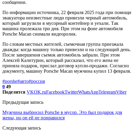
сообщении.
По информации источника, 22 февраля 2025 года при помощи
эвакуатора неизвестные люди привезли черный автомобиль,
который загрузили в мусорный контейнер и уехали. Так
машина пролежала три дня. При этом на фоне автомобиля
Porsche Macan снимали видеоролик.
По словам местных жителей, съемочная группа приезжала
дважды: когда машину только привезли и на следующий день.
После завершения съемок автомобиль забрали. При этом
Алексей Калитурин, который рассказал, что его жена не
приняла подарок, прислал договор купли-продажи. Согласно
документу, машину Porsche Macan мужчина купил 13 февраля.
#porshe
#авто
#россия
0
49
Поделится
VK
OK.ru
Facebook
Twitter
WhatsApp
Telegram
Viber
Предыдущая запись
Мужчина выбросил Porsche в мусор. Это был подарок для
жены, но он ей не понравился
Следующая запись