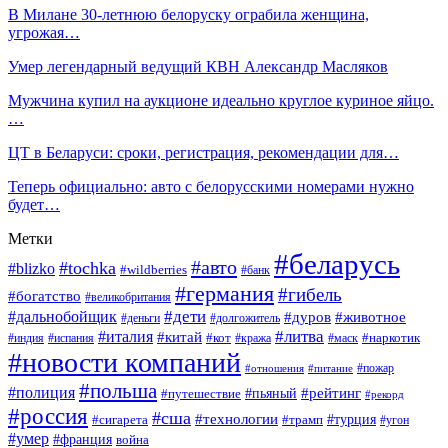
В Милане 30-летнюю белоруску ограбила женщина,
угрожая…
Умер легендарный ведущий КВН Александр Масляков
Мужчина купил на аукционе идеально круглое куриное яйцо.
…
ЦТ в Беларуси: сроки, регистрация, рекомендации для…
Теперь официально: авто с белорусскими номерами нужно
будет…
Метки
#беларусь
#авто
#tochka
#blizko
#wildberries
#банк
#германия
#гибель
#богатство
#великобритания
#дети
#дальнобойщик
#дуров
#животное
#деньги
#долгожитель
#литва
#италия
#китай
#кот
#наркотик
#индия
#испания
#кража
#маск
#новости компаний
#пожар
#отношения
#питание
#польша
#полиция
#рейтинг
#путешествие
#пьяный
#рекорд
#россия
#сша
#технологии
#турция
#сигарета
#трамп
#угон
#умер
#франция
война