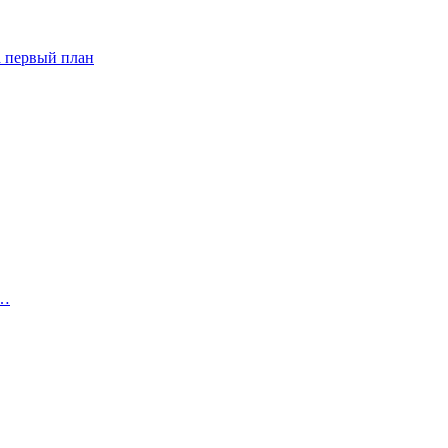
а первый план
о…