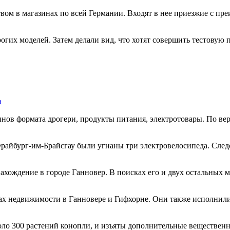
твом в магазинах по всей Германии. Входят в нее приезжие с п
их моделей. Затем делали вид, что хотят совершить тестовую п
а
инов формата дрогери, продукты питания, электротовары. По ве
е Фрайбург-им-Брайсгау были угнаны три электровелосипеда. Сле
хождение в городе Ганновер. В поисках его и двух остальных ме
х недвижимости в Ганновере и Гифхорне. Они также исполнили д
оло 300 растений конопли, и изъяты дополнительные вещественн