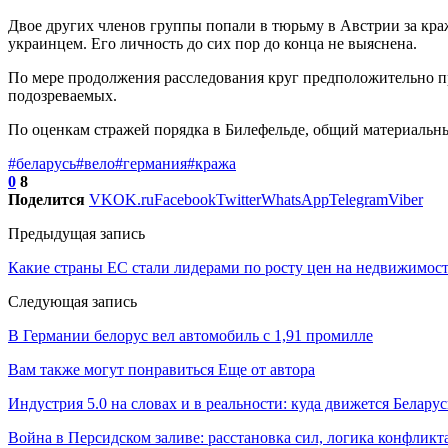
Двое других членов группы попали в тюрьму в Австрии за краж
украинцем. Его личность до сих пор до конца не выяснена.
По мере продолжения расследования круг предположительно пр
подозреваемых.
По оценкам стражей порядка в Билефельде, общий материальны
#беларусь
#вело
#германия
#кража
0
8
Поделится
VK
OK.ru
Facebook
Twitter
WhatsApp
Telegram
Viber
Предыдущая запись
Какие страны ЕС стали лидерами по росту цен на недвижимост
Следующая запись
В Германии белорус вел автомобиль с 1,91 промилле
Вам также могут понравиться
Еще от автора
Индустрия 5.0 на словах и в реальности: куда движется Беларус
Война в Персидском заливе: расстановка сил, логика конфликт