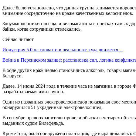
Далее было установлено, что данная группа занимается воровс
внимание сосредоточено на краже качественных велосипедов.
Злоумышленники посещали веломагазины в поисках самых дорог
байки, когда сотрудники отвлекались.
Сейчас читают
Индустрия 5.0 на словах и в реальности: куда движется…
Война в Персидском заливе: расстановка сил, логика конфликт
В ходе других краж целью становились алкоголь, товары магаз
Беларуси.
Далее, 14 июня 2024 года в течение часа из магазина в город
разрабатываемая ими группа.
Один из названных электровелосипедов показывал свое местона
обнаружился 51 украденный электровелосипед.
В сентябре правоохранители провели обыски в четырех объекта
выданных судом Билефельда.
Кроме того, была обнаружена плантация, где выращивались ок