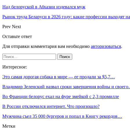
Над белоруской в Абхазии издевался муж
Рынок труда Беларуси в 2026 году: какие профессии выходят н
Prev
Next
Оставьте ответ
Для отправки комментария вам необходимо
авторизоваться
.
Интересное:
Это самая дорогая собака в мире — ее продали за $5,7…
Владимир Зеленский назвал сроки завершения войны и своег
Во Франции белорус ехал на фуре змейкой с 2,3 промилле
В России отключился интернет. Что произошло?
Мужчина съел 35 000 бургеров и попал в Книгу рекордов…
Метки