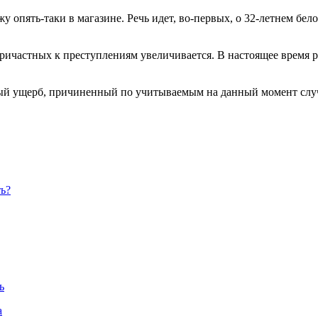
у опять-таки в магазине. Речь идет, во-первых, о 32-летнем б
ичастных к преступлениям увеличивается. В настоящее время р
й ущерб, причиненный по учитываемым на данный момент случая
ь?
ь
а