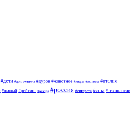
#дети
#италия
#дуров
#животное
#долгожитель
#индия
#испания
#россия
#сша
#рейтинг
#технологии
е
#пьяный
#сигарета
#рекорд