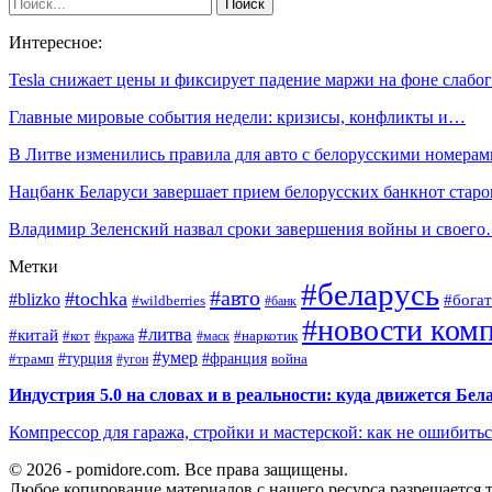
Интересное:
Tesla снижает цены и фиксирует падение маржи на фоне слаб
Главные мировые события недели: кризисы, конфликты и…
В Литве изменились правила для авто с белорусскими номера
Нацбанк Беларуси завершает прием белорусских банкнот стар
Владимир Зеленский назвал сроки завершения войны и своег
Метки
#беларусь
#авто
#tochka
#blizko
#богат
#wildberries
#банк
#новости ком
#литва
#китай
#кот
#наркотик
#кража
#маск
#умер
#турция
#франция
война
#трамп
#угон
Индустрия 5.0 на словах и в реальности: куда движется Бел
Компрессор для гаража, стройки и мастерской: как не ошибить
© 2026 - pomidore.com. Все права защищены.
Любое копирование материалов с нашего ресурса разрешается т