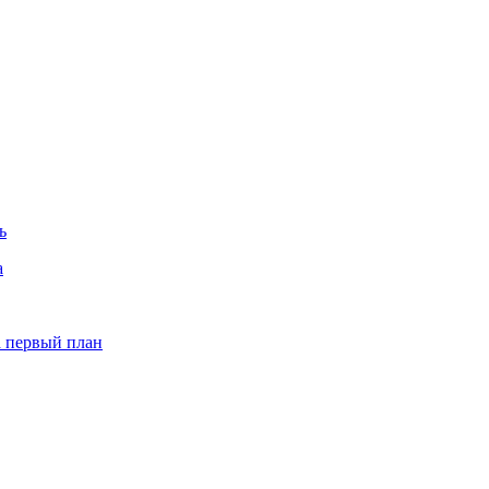
ь
а
а первый план