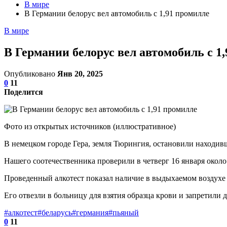
В мире
В Германии белорус вел автомобиль с 1,91 промилле
В мире
В Германии белорус вел автомобиль с 1
Опубликовано
Янв 20, 2025
0
11
Поделится
Фото из открытых источников (иллюстративное)
В немецком городе Гера, земля Тюрингия, остановили находивш
Нашего соотечественника проверили в четверг 16 января около
Проведенный алкотест показал наличие в выдыхаемом воздухе 
Его отвезли в больницу для взятия образца крови и запретили 
#алкотест
#беларусь
#германия
#пьяный
0
11