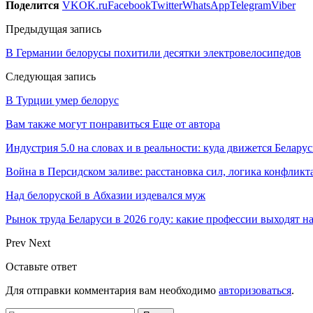
Поделится
VK
OK.ru
Facebook
Twitter
WhatsApp
Telegram
Viber
Предыдущая запись
В Германии белорусы похитили десятки электровелосипедов
Следующая запись
В Турции умер белорус
Вам также могут понравиться
Еще от автора
Индустрия 5.0 на словах и в реальности: куда движется Беларус
Война в Персидском заливе: расстановка сил, логика конфликт
Над белоруской в Абхазии издевался муж
Рынок труда Беларуси в 2026 году: какие профессии выходят н
Prev
Next
Оставьте ответ
Для отправки комментария вам необходимо
авторизоваться
.