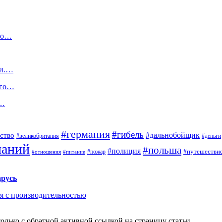
ого…
ми.…
ого…
о…
#германия
#гибель
#дальнобойщик
ство
#великобритания
#деньги
паний
#польша
#полиция
#путешестви
#пожар
#отношения
#питание
арусь
ся с производительностью
олько с обратной активной ссылкой на страницу статьи.