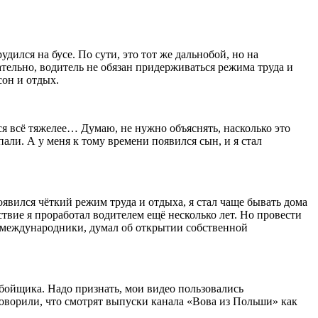
дился на бусе. По сути, это тот же дальнобой, но на
тельно, водитель не обязан придерживаться режима труда и
сон и отдых.
тся всё тяжелее… Думаю, не нужно объяснять, насколько это
пали. А у меня к тому времени появился сын, и я стал
оявился чёткий режим труда и отдыха, я стал чаще бывать дома
твие я проработал водителем ещё несколько лет. Но провести
ли-международники, думал об открытии собственной
бойщика. Надо признать, мои видео пользовались
говорили, что смотрят выпуски канала «Вова из Польши» как