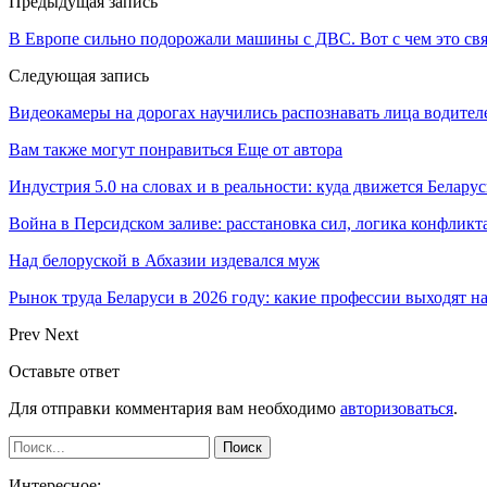
Предыдущая запись
В Европе сильно подорожали машины с ДВС. Вот с чем это св
Следующая запись
Видеокамеры на дорогах научились распознавать лица водител
Вам также могут понравиться
Еще от автора
Индустрия 5.0 на словах и в реальности: куда движется Беларус
Война в Персидском заливе: расстановка сил, логика конфликт
Над белоруской в Абхазии издевался муж
Рынок труда Беларуси в 2026 году: какие профессии выходят н
Prev
Next
Оставьте ответ
Для отправки комментария вам необходимо
авторизоваться
.
Интересное: