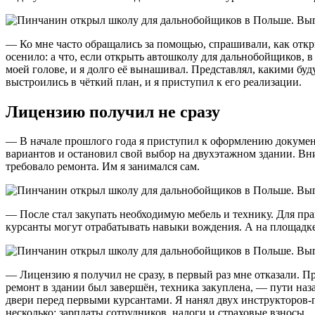
— Ко мне часто обращались за помощью, спрашивали, как откр
осенило: а что, если открыть автошколу для дальнобойщиков, в
моей голове, и я долго её вынашивал. Представлял, какими буд
выстроились в чёткий план, и я приступил к его реализации.
Лицензию получил не сразу
— В начале прошлого года я приступил к оформлению докумен
вариантов и остановил свой выбор на двухэтажном здании. Вни
требовало ремонта. Им я занимался сам.
— После стал закупать необходимую мебель и технику. Для пр
курсанты могут отрабатывать навыки вождения. А на площадке
— Лицензию я получил не сразу, в первый раз мне отказали. Пр
ремонт в здании был завершён, техника закуплена, — пути наз
двери перед первыми курсантами. Я нанял двух инструкторов-
несколько: зарплаты сотрудников, налоги и страховые взносы.