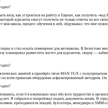
ыть визу, как устроиться на работу в Европе, как получить «к
 которой курсанты смогут получить не только ответы на все сво
ут моя школа, процесс обучения в ней, обдумывал, что мне нужно
тации и стал искать помещение для автошколы. В Белостоке мн
зу планировал разместить хостел для курсантов, сверху — кабин
актических занятий я приобрёл тягач MAN TGX c полуприцепом K
 по всем правилам оборудован асфальтированный автодром. Он 
изнаюсь, если б я изначально знал обо всех трудностях в органи
ад нет. Я собрался и попробовал подать документы вновь. В сер
поляков, преподавателя лекций, бухгалтера, менеджера и SММ-с