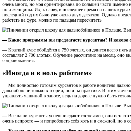
очень много, но моя ориентирована по большей части именно на
но и женщины. Их, к слову, в последнее время на наших курсах
последний год их было уже около двух десятков. Однако пред
работать на фуре, можно по пальцам пересчитать.
— Какие программы вы предлагаете курсантам? И какова 
— Краткий курс обойдётся в 750 злотых, он длится всего пять 
составляет 2 700 злотых. Обучение рассчитано на месяц, оно в
сопровождения.
«Иногда и в ноль работаем»
— Мы полностью готовим курсантов к работе водителя-дальноб
дальнобою не только в теории, но и на практике. И этим я оче
управлять машиной в заносе, ведь на дороге нужно быть готов
— Все наши курсанты успешно сдают госэкзамен, они остаются д
очень непросто — и попробовать себя хоть и в смежной, но в с
— Удалось ли вам при этом выйти на другой уровень доход