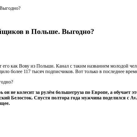
 Выгодно?
йщиков в Польше. Выгодно?
го как Вову из Польши. Канал с таким названием молодой челове
дило более 117 тысяч подписчиков. Вот только в последнее вре
ь он не колесит за рулём большегруза по Европе, а обучает 
й Белосток. Спустя полтора года мужчина поделился с Av.by
ущее.