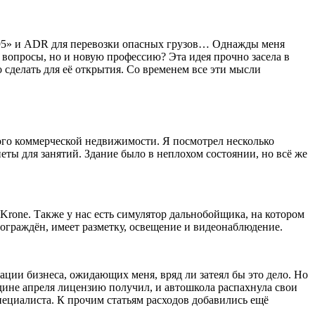
од 95» и ADR для перевозки опасных грузов… Однажды меня
и вопросы, но и новую профессию? Эта идея прочно засела в
 сделать для её открытия. Со временем все эти мысли
ого коммерческой недвижимости. Я посмотрел несколько
еты для занятий. Здание было в неплохом состоянии, но всё же
rone. Также у нас есть симулятор дальнобойщика, на котором
ограждён, имеет разметку, освещение и видеонаблюдение.
зации бизнеса, ожидающих меня, вряд ли затеял бы это дело. Но
едине апреля лицензию получил, и автошкола распахнула свои
пециалиста. К прочим статьям расходов добавились ещё