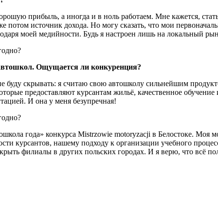
рошую прибыль, а иногда и в ноль работаем. Мне кажется, стат
 уже потом источник дохода. Но могу сказать, что мои первонач
агодаря моей медийности. Будь я настроен лишь на локальный р
 автошкол. Ощущается ли конкуренция?
 буду скрывать: я считаю свою автошколу сильнейшим продуктом
оторые предоставляют курсантам жильё, качественное обучение 
утацией. И она у меня безупречная!
ошкола года» конкурса Mistrzowie motoryzacji в Белостоке. Моя
ости курсантов, нашему подходу к организации учебного процес
рыть филиалы в других польских городах. И я верю, что всё по