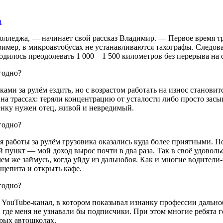
а
олледжа, — начинает свой рассказ Владимир. — Первое время тру
имер, в микроавтобусах не устанавливаются тахографы. Следова
водилось преодолевать 1 000—1 500 километров без перерыва на 
ками за рулём ездить, но с возрастом работать на износ станови
 на трассах: теряли концентрацию от усталости либо просто засы
бёнку нужен отец, живой и невредимый.
я работы за рулём грузовика оказались куда более приятными. П
пункт — мой доход вырос почти в два раза. Так в своё удовольс
 чем же займусь, когда уйду из дальнобоя. Как и многие водите
щепита и открыть кафе.
й YouTube-канал, в котором показывал изнанку профессии дально
 где меня не узнавали бы подписчики. При этом многие ребята 
рых автошколах.