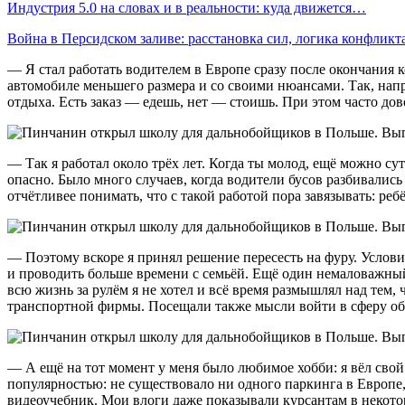
Индустрия 5.0 на словах и в реальности: куда движется…
Война в Персидском заливе: расстановка сил, логика конфликт
— Я стал работать водителем в Европе сразу после окончания к
автомобиле меньшего размера и со своими нюансами. Так, напр
отдыха. Есть заказ — едешь, нет — стоишь. При этом часто до
— Так я работал около трёх лет. Когда ты молод, ещё можно сут
опасно. Было много случаев, когда водители бусов разбивались
отчётливее понимать, что с такой работой пора завязывать: ре
— Поэтому вскоре я принял решение пересесть на фуру. Услови
и проводить больше времени с семьёй. Ещё один немаловажный 
всю жизнь за рулём я не хотел и всё время размышлял над тем,
транспортной фирмы. Посещали также мысли войти в сферу об
— А ещё на тот момент у меня было любимое хобби: я вёл сво
популярностью: не существовало ни одного паркинга в Европе,
видеоучебник. Мои влоги даже показывали курсантам в некото