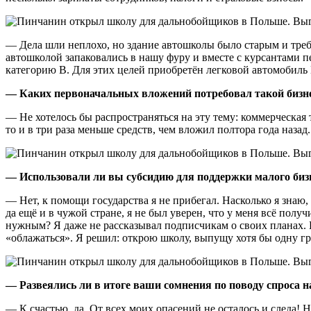
— Дела шли неплохо, но здание автошколы было старым и тре
автошколой запаковались в нашу фуру и вместе с курсантами п
категорию В. Для этих целей приобретён легковой автомобиль 
— Каких первоначальных вложений потребовал такой бизн
— Не хотелось бы распространяться на эту тему: коммерческая т
то и в три раза меньше средств, чем вложил полтора года назад.
— Использовали ли вы субсидию для поддержки малого биз
— Нет, к помощи государства я не прибегал. Насколько я знаю
да ещё и в чужой стране, я не был уверен, что у меня всё полу
нужным? Я даже не рассказывал подписчикам о своих планах. Ни
«облажаться». Я решил: открою школу, выпущу хотя бы одну гр
— Развеялись ли в итоге ваши сомнения по поводу спроса
— К счастью, да. От всех моих опасений не осталось и следа! 