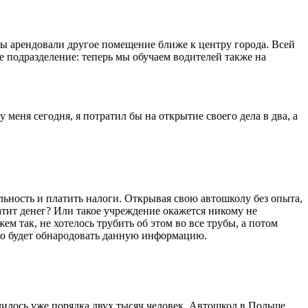
ы арендовали другое помещение ближе к центру города. Всей
е подразделение: теперь мы обучаем водителей также на
 меня сегодня, я потратил бы на открытие своего дела в два, а
льность и платить налоги. Открывая свою автошколу без опыта,
хватит денег? Или такое учреждение окажется никому не
м так, не хотелось трубить об этом во все трубы, а потом
жно будет обнародовать данную информацию.
училось уже порядка двух тысяч человек. Автошкол в Польше