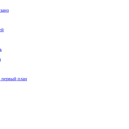
язано
ей
ь
а
а первый план