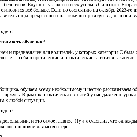
 белорусов. Едут к нам люди со всех уголков Синеокой. Возраст
 становится всё больше. Если по состоянию на октябрь 2023-го 
ставительницы прекрасного пола обычно приходят в дальнобой в
стоимость обучения?
дней и предназначен для водителей, у которых категория С была 
ключает в себя теоретические и практические занятия и заканчи
ойщика, обучаем всему необходимому и честно рассказываем об
нь горжусь. В рамках практических занятий у нас даже есть урок
ым к любой ситуации.
овольными, и это самое главное. Ну а я счастлив, что однажды 
овершенно новой для меня сфере.
а?