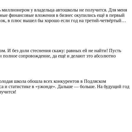
ь миллионером у владельца автошколы не получится. Для меня
альные финансовые вложения в бизнес окупились ещё в первый
ынок, в плюс вышел бы хорошо если год на третий-четвёртый…
. И без доли стеснения скажу: равных ей не найти! Пусть
и полное сопровождение, да ещё и делают это абсолютно
 молодая школа обошла всех конкурентов в Подляском
са и статистике в «ужонде». Дальше — больше. На будущий год
лучится!