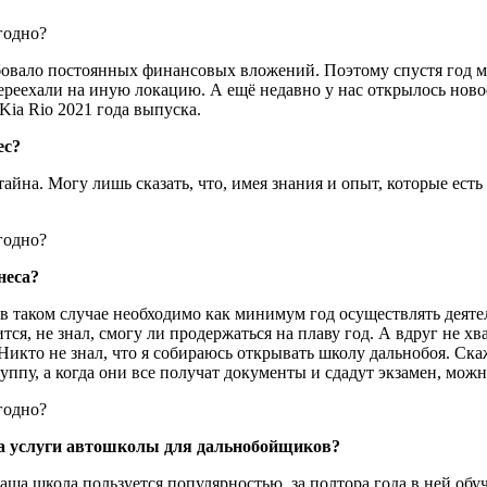
бовало постоянных финансовых вложений. Поэтому спустя год м
ереехали на иную локацию. А ещё недавно у нас открылось ново
Kia Rio 2021 года выпуска.
ес?
айна. Могу лишь сказать, что, имея знания и опыт, которые есть у
неса?
, в таком случае необходимо как минимум год осуществлять деяте
чится, не знал, смогу ли продержаться на плаву год. А вдруг не 
кто не знал, что я собираюсь открывать школу дальнобоя. Скаже
уппу, а когда они все получат документы и сдадут экзамен, мо
 на услуги автошколы для дальнобойщиков?
Наша школа пользуется популярностью, за полтора года в ней об