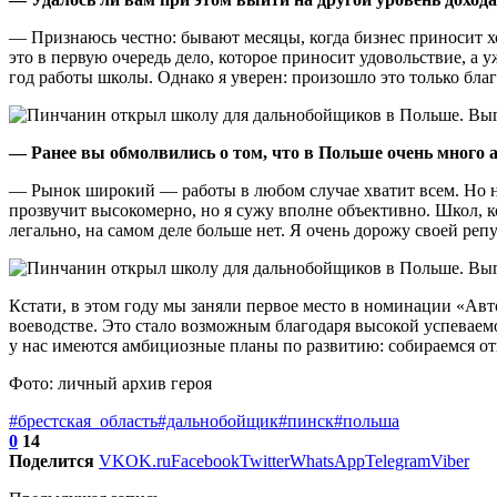
— Признаюсь честно: бывают месяцы, когда бизнес приносит хо
это в первую очередь дело, которое приносит удовольствие, а
год работы школы. Однако я уверен: произошло это только бл
— Ранее вы обмолвились о том, что в Польше очень много
— Рынок широкий — работы в любом случае хватит всем. Но не
прозвучит высокомерно, но я сужу вполне объективно. Школ, к
легально, на самом деле больше нет. Я очень дорожу своей реп
Кстати, в этом году мы заняли первое место в номинации «Авт
воеводстве. Это стало возможным благодаря высокой успеваем
у нас имеются амбициозные планы по развитию: собираемся отк
Фото: личный архив героя
#брестская_область
#дальнобойщик
#пинск
#польша
0
14
Поделится
VK
OK.ru
Facebook
Twitter
WhatsApp
Telegram
Viber