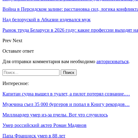
Война в Персидском заливе: расстановка сил, логика конфликт
Над белоруской в Абхазии издевался муж
Рынок труда Беларуси в 2026 году: какие профессии выходят н
Prev
Next
Оставьте ответ
Для отправки комментария вам необходимо
авторизоваться
.
Интересное:
Капитан судна вышел в туалет, а пилот потерял сознание.…
Мужчина съел 35 000 бургеров и попал в Книгу рекордов…
Миллиардер умер из-за пчелы. Вот что случилось
Умер российский актер Роман Мадянов
Папа Франциск умер в 88 лет