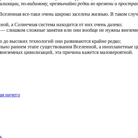
илизации, по-видимому, чрезвычайно редки во времени и простра
о Вселенная все-таки очень широко заселена жизнью. В таком сл
ой, а Солнечная система находится от них очень далеко;
 — слишком сложные занятия или они вообще не нужны внеземн
 до высоких технологий они развиваются крайне редко;
ельно раннем этапе существования Вселенной, а инопланетные ц
внеземных цивилизаций, эта причина кажется маловероятной.
лая ничего
ь