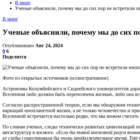
В мире
Ученые объяснили, почему мы до сих пор не встретили 
В мире
Ученые объяснили, почему мы до сих п
Опубликовано
Авг 24, 2024
0
6
Поделится
Фото из открытых источников (иллюстративное)
Астрономы Колумбийского и Сиднейского университетов дораб
Вселенная либо должна быть переполнена жизнью, либо она вст
Согласно распространенной теории, если мы обнаружим технич
вариаций инопланетной жизни, а не только человечество и пр
Вселенной встречается настолько редко, что мы можем считать
По словам ученых, следы технически развитых цивилизаций оп
мегаструктур в космосе.
«Если бы такой внеземной разум возни
ее следы существовали бы очень продолжительное время. Тот ф