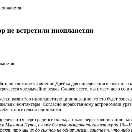
инопланетян
ор не встретили инопланетян
отали сложное уравнение Дрейка для определения вероятного 
речается чрезвычайно редко. Скорее всего, мы имеем дело со в
ески развитую инопланетную цивилизацию, то это будет означат
ишельцы-контактеры. Согласно доработанному астрономами урав
 себя относительно одинокими.
ределяются через радиосигналы, а также через колонизацию, к
к в Млечном Пути, он мог бы колонизировать галактику за 10—1
акт, что мы их до сих пор не обнаружили, означает, что либо 