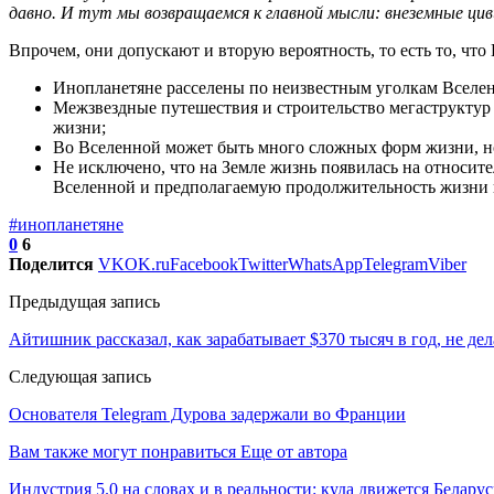
давно. И тут мы возвращаемся к главной мысли: внеземные цив
Впрочем, они допускают и вторую вероятность, то есть то, чт
Инопланетяне расселены по неизвестным уголкам Вселенн
Межзвездные путешествия и строительство мегаструктур
жизни;
Во Вселенной может быть много сложных форм жизни, но
Не исключено, что на Земле жизнь появилась на относит
Вселенной и предполагаемую продолжительность жизни 
#инопланетяне
0
6
Поделится
VK
OK.ru
Facebook
Twitter
WhatsApp
Telegram
Viber
Предыдущая запись
Айтишник рассказал, как зарабатывает $370 тысяч в год, не де
Следующая запись
Основателя Telegram Дурова задержали во Франции
Вам также могут понравиться
Еще от автора
Индустрия 5.0 на словах и в реальности: куда движется Беларус