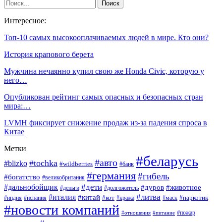
Интересное:
Топ-10 самых высокооплачиваемых людей в мире. Кто они?
История крапового берета
Мужчина нечаянно купил свою же Honda Civic, которую у
него…
Опубликован рейтинг самых опасных и безопасных стран
мира:…
LVMH фиксирует снижение продаж из-за падения спроса в
Китае
Метки
#беларусь
#авто
#tochka
#blizko
#wildberries
#банк
#германия
#гибель
#богатство
#великобритания
#дети
#дальнобойщик
#дуров
#животное
#деньги
#долгожитель
#литва
#италия
#китай
#кот
#наркотик
#индия
#испания
#кража
#маск
#новости компаний
#пожар
#отношения
#питание