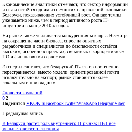
Экономические аналитики отмечают, что сектор информации
и связи остаётся одним из немногих направлений экономики
Беларуси, показывающих устойчивый рост. Однако темпы
уже заметно ниже, чем в период активного роста IT-
индустрии в конце 2010-х годов.
На рынке также усиливается конкуренция за кадры. Несмотря
на сокращение части бизнеса, спрос на опытных
разработчиков и специалистов по безопасности остаётся
высоким, особенно в проектах, связанных с корпоративным
ПО и финансовыми сервисами.
Эксперты считают, что беларуский IT-сектор постепенно
перестраивается: вместо модели, ориентированной почти
исключительно на экспорт, рынок становится более
локальным и прикладным.
#новости компаний
0
2
Поделится
VK
OK.ru
Facebook
Twitter
WhatsApp
Telegram
Viber
Предыдущая запись
В Беларуси растёт роль внутреннего IT-рынка: ПВТ всё
меньше зависит от экспорта