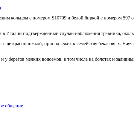
а
еским кольцом с номером S10709 и белой биркой с номером 597
 в Италии подтвержденный случай наблюдения травника, околь
т еще красноножкой, принадлежит к семейству бекасовых. Научное
 и у берегов мелких водоемов, в том числе на болотах и заливн
вое общение