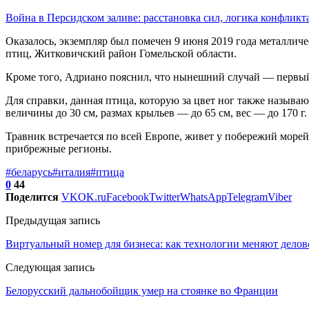
Война в Персидском заливе: расстановка сил, логика конфликт
Оказалось, экземпляр был помечен 9 июня 2019 года металлич
птиц, Житковичский район Гомельской области.
Кроме того, Адриано пояснил, что нынешний случай — первый
Для справки, данная птица, которую за цвет ног также называю
величины до 30 см, размах крыльев — до 65 см, вес — до 170 г.
Травник встречается по всей Европе, живет у побережий морей
прибрежные регионы.
#беларусь
#италия
#птица
0
44
Поделится
VK
OK.ru
Facebook
Twitter
WhatsApp
Telegram
Viber
Предыдущая запись
Виртуальный номер для бизнеса: как технологии меняют дело
Следующая запись
Белорусский дальнобойщик умер на стоянке во Франции