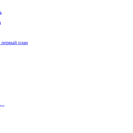
ь
а
а первый план
о…