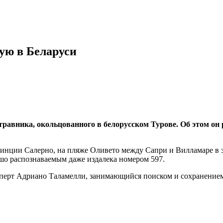
ую в Беларуси
вника, окольцованного в белорусском Турове. Об этом он рас
винции Салерно, на пляже Оливето между Сапри и Вилламаре в з
ошо распознаваемым даже издалека номером 597.
сперт Адриано Таламелли, занимающийся поиском и сохранением