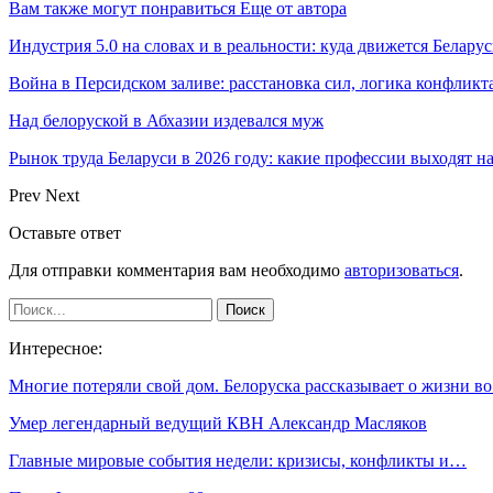
Вам также могут понравиться
Еще от автора
Индустрия 5.0 на словах и в реальности: куда движется Беларус
Война в Персидском заливе: расстановка сил, логика конфликт
Над белоруской в Абхазии издевался муж
Рынок труда Беларуси в 2026 году: какие профессии выходят н
Prev
Next
Оставьте ответ
Для отправки комментария вам необходимо
авторизоваться
.
Интересное:
Многие потеряли свой дом. Белоруска рассказывает о жизни в
Умер легендарный ведущий КВН Александр Масляков
Главные мировые события недели: кризисы, конфликты и…