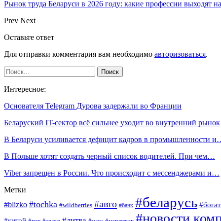
Рынок труда Беларуси в 2026 году: какие профессии выходят н
Prev
Next
Оставьте ответ
Для отправки комментария вам необходимо
авторизоваться
.
Интересное:
Основателя Telegram Дурова задержали во Франции
Беларуский IT-сектор всё сильнее уходит во внутренний рынок
В Беларуси усиливается дефицит кадров в промышленности и
В Польше хотят создать черный список водителей. При чем…
Viber запрещен в России. Что происходит с мессенджерами и…
Метки
#беларусь
#авто
#tochka
#blizko
#богат
#wildberries
#банк
#новости ком
#литва
#китай
#кот
#наркотик