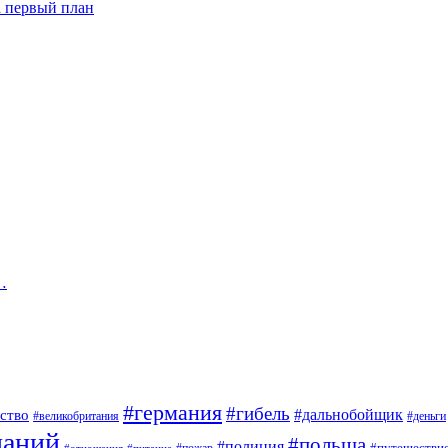
а первый план
…
#германия
#гибель
#дальнобойщик
ство
#великобритания
#деньги
паний
#польша
#полиция
#путешестви