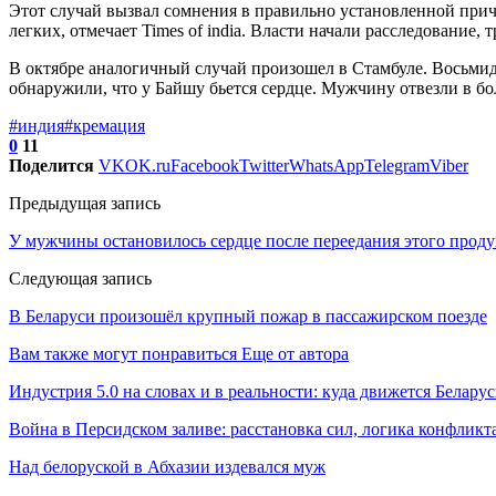
Этот случай вызвал сомнения в правильно установленной причи
легких, отмечает Times of india. Власти начали расследование
В октябре аналогичный случай произошел в Стамбуле. Восьмид
обнаружили, что у Байшу бьется сердце. Мужчину отвезли в бол
#индия
#кремация
0
11
Поделится
VK
OK.ru
Facebook
Twitter
WhatsApp
Telegram
Viber
Предыдущая запись
У мужчины остановилось сердце после переедания этого проду
Следующая запись
В Беларуси произошёл крупный пожар в пассажирском поезде
Вам также могут понравиться
Еще от автора
Индустрия 5.0 на словах и в реальности: куда движется Беларус
Война в Персидском заливе: расстановка сил, логика конфликт
Над белоруской в Абхазии издевался муж