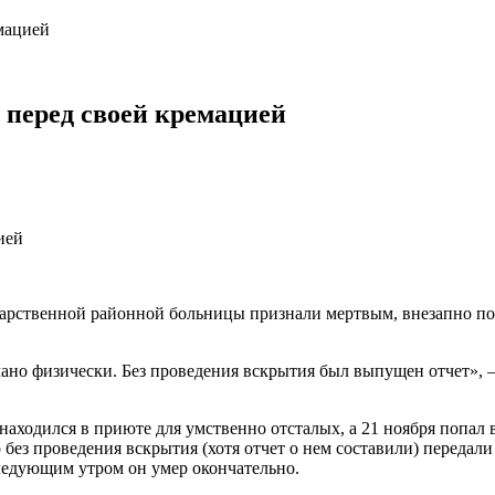
мацией
 перед своей кремацией
арственной районной больницы признали мертвым, внезапно под
елано физически. Без проведения вскрытия был выпущен отчет»
аходился в приюте для умственно отсталых, а 21 ноября попал в
ло без проведения вскрытия (хотя отчет о нем составили) перед
следующим утром он умер окончательно.