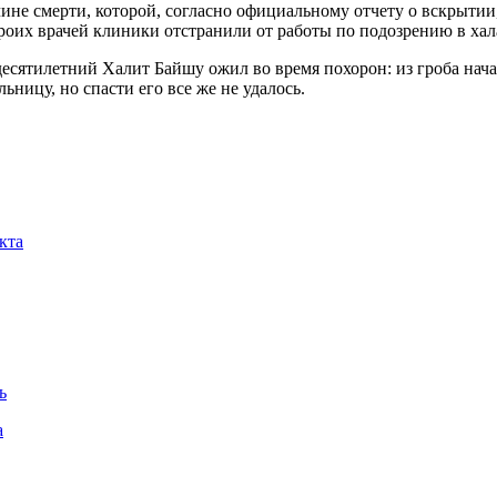
не смерти, которой, согласно официальному отчету о вскрытии,
, троих врачей клиники отстранили от работы по подозрению в хал
есятилетний Халит Байшу ожил во время похорон: из гроба нач
ьницу, но спасти его все же не удалось.
кта
ь
а