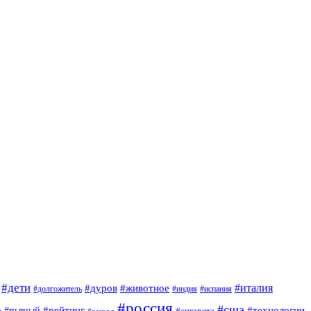
#дети
#италия
#дуров
#животное
#долгожитель
#индия
#испания
#россия
#сша
#рейтинг
#технологии
е
#пьяный
#сигарета