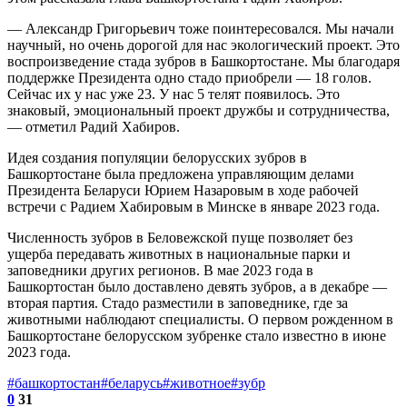
— Александр Григорьевич тоже поинтересовался. Мы начали
научный, но очень дорогой для нас экологический проект. Это
воспроизведение стада зубров в Башкортостане. Мы благодаря
поддержке Президента одно стадо приобрели — 18 голов.
Сейчас их у нас уже 23. У нас 5 телят появилось. Это
знаковый, эмоциональный проект дружбы и сотрудничества,
— отметил Радий Хабиров.
Идея создания популяции белорусских зубров в
Башкортостане была предложена управляющим делами
Президента Беларуси Юрием Назаровым в ходе рабочей
встречи с Радием Хабировым в Минске в январе 2023 года.
Численность зубров в Беловежской пуще позволяет без
ущерба передавать животных в национальные парки и
заповедники других регионов. В мае 2023 года в
Башкортостан было доставлено девять зубров, а в декабре —
вторая партия. Стадо разместили в заповеднике, где за
животными наблюдают специалисты. О первом рожденном в
Башкортостане белорусском зубренке стало известно в июне
2023 года.
#башкортостан
#беларусь
#животное
#зубр
0
31