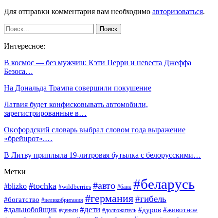
Для отправки комментария вам необходимо
авторизоваться
.
Интересное:
В космос — без мужчин: Кэти Перри и невеста Джеффа
Безоса…
На Дональда Трампа совершили покушение
Латвия будет конфисковывать автомобили,
зарегистрированные в…
Оксфордский словарь выбрал словом года выражение
«брейнрот».…
В Литву приплыла 19-литровая бутылка с белорусскими…
Метки
#беларусь
#авто
#tochka
#blizko
#wildberries
#банк
#германия
#гибель
#богатство
#великобритания
#дети
#дальнобойщик
#дуров
#животное
#деньги
#долгожитель