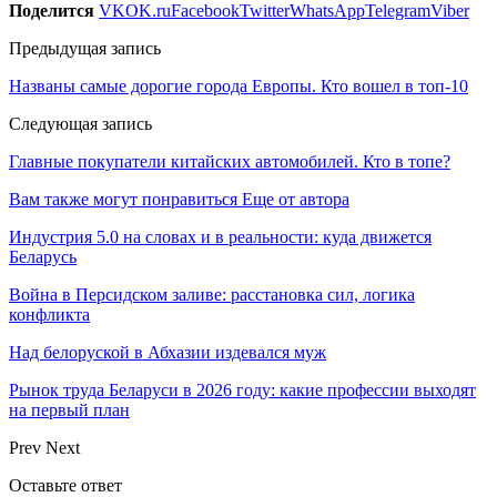
Поделится
VK
OK.ru
Facebook
Twitter
WhatsApp
Telegram
Viber
Предыдущая запись
Названы самые дорогие города Европы. Кто вошел в топ-10
Следующая запись
Главные покупатели китайских автомобилей. Кто в топе?
Вам также могут понравиться
Еще от автора
Индустрия 5.0 на словах и в реальности: куда движется
Беларусь
Война в Персидском заливе: расстановка сил, логика
конфликта
Над белоруской в Абхазии издевался муж
Рынок труда Беларуси в 2026 году: какие профессии выходят
на первый план
Prev
Next
Оставьте ответ