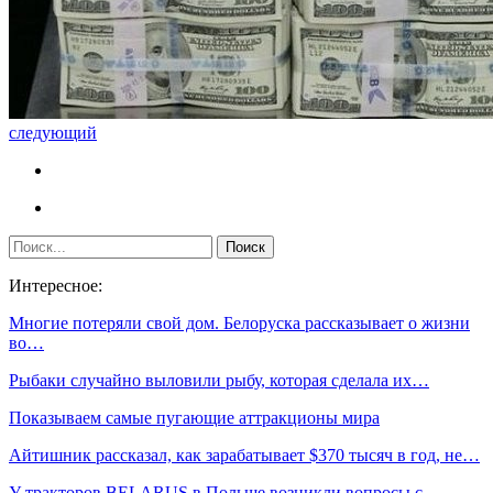
следующий
Интересное:
Многие потеряли свой дом. Белоруска рассказывает о жизни
во…
Рыбаки случайно выловили рыбу, которая сделала их…
Показываем самые пугающие аттракционы мира
Айтишник рассказал, как зарабатывает $370 тысяч в год, не…
У тракторов BELARUS в Польше возникли вопросы с