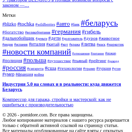
законом —…
Метки
#беларусь
#авто
#tochka
#blizko
#wildberries
#банк
#германия
#гибель
#богатство
#великобритания
#дети
#дальнобойщик
#дуров
#животное
#деньги
#долгожитель
#литва
#италия
#китай
#кот
#наркотик
#индия
#испания
#кража
#маск
#новости компаний
#пожар
#отношения
#питание
#польша
#полиция
#рейтинг
#путешествие
#пьяный
#рекорд
#россия
#сша
#технологии
#турция
#сигарета
#трамп
#угон
#умер
#франция
война
Индустрия 5.0 на словах и в реальности: куда движется
Беларусь
Компрессор для гаража, стройки и мастерской: как не
ошибиться с производительностью
© 2026 - pomidore.com. Все права защищены.
Любое копирование материалов с нашего ресурса разрешается
только с обратной активной ссылкой на страницу статьи.
Все материалы опубликованные на сайте взяты с открытых