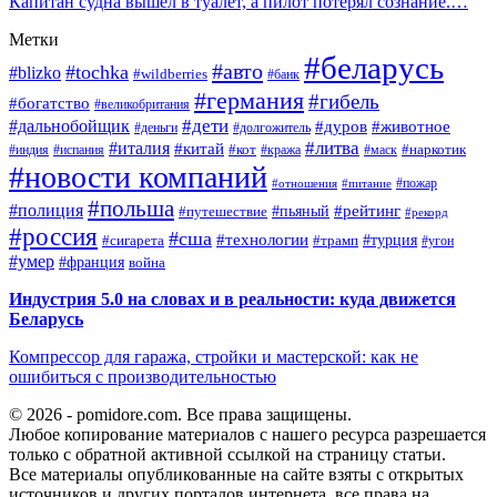
Капитан судна вышел в туалет, а пилот потерял сознание.…
Метки
#беларусь
#авто
#tochka
#blizko
#wildberries
#банк
#германия
#гибель
#богатство
#великобритания
#дети
#дальнобойщик
#дуров
#животное
#деньги
#долгожитель
#литва
#италия
#китай
#кот
#наркотик
#индия
#испания
#кража
#маск
#новости компаний
#пожар
#отношения
#питание
#польша
#полиция
#рейтинг
#путешествие
#пьяный
#рекорд
#россия
#сша
#технологии
#турция
#сигарета
#трамп
#угон
#умер
#франция
война
Индустрия 5.0 на словах и в реальности: куда движется
Беларусь
Компрессор для гаража, стройки и мастерской: как не
ошибиться с производительностью
© 2026 - pomidore.com. Все права защищены.
Любое копирование материалов с нашего ресурса разрешается
только с обратной активной ссылкой на страницу статьи.
Все материалы опубликованные на сайте взяты с открытых
источников и других порталов интернета, все права на