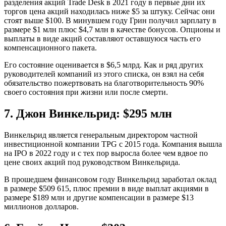
разделения акций Trade Desk в 2021 году в первые дни их
торгов цена акций находилась ниже $5 за штуку. Сейчас они
стоят выше $100. В минувшем году Грин получил зарплату в
размере $1 млн плюс $4,7 млн в качестве бонусов. Опционы и
выплаты в виде акций составляют оставшуюся часть его
компенсационного пакета.
Его состояние оценивается в $6,5 млрд. Как и ряд других
руководителей компаний из этого списка, он взял на себя
обязательство пожертвовать на благотворительность 90%
своего состояния при жизни или после смерти.
7. Джон Винкельрид: $295 млн
Винкельрид является генеральным директором частной
инвестиционной компании TPG с 2015 года. Компания вышла
на IPO в 2022 году и с тех пор выросла более чем вдвое по
цене своих акций под руководством Винкельрида.
В прошедшем финансовом году Винкельрид заработал оклад
в размере $509 615, плюс премии в виде выплат акциями в
размере $189 млн и другие компенсации в размере $13
миллионов долларов.