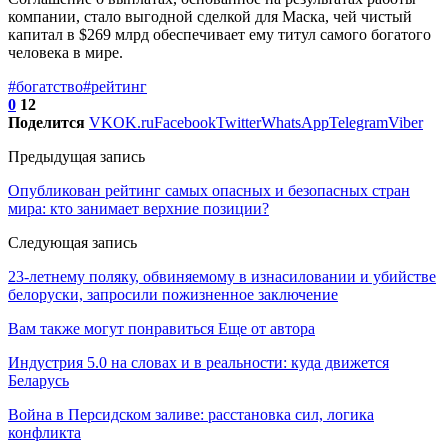
компании, стало выгодной сделкой для Маска, чей чистый
капитал в $269 млрд обеспечивает ему титул самого богатого
человека в мире.
#богатство
#рейтинг
0
12
Поделится
VK
OK.ru
Facebook
Twitter
WhatsApp
Telegram
Viber
Предыдущая запись
Опубликован рейтинг самых опасных и безопасных стран
мира: кто занимает верхние позиции?
Следующая запись
23-летнему поляку, обвиняемому в изнасиловании и убийстве
белоруски, запросили пожизненное заключение
Вам также могут понравиться
Еще от автора
Индустрия 5.0 на словах и в реальности: куда движется
Беларусь
Война в Персидском заливе: расстановка сил, логика
конфликта