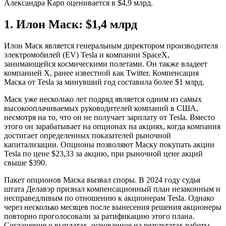
Александра Карп оценивается в $4,9 млрд.
1. Илон Маск: $1,4 млрд
Илон Маск является генеральным директором производителя
электромобилей (EV) Tesla и компании SpaceX,
занимающейся космическими полетами. Он также владеет
компанией X, ранее известной как Twitter. Компенсация
Маска от Tesla за минувший год составила более $1 млрд.
Маск уже несколько лет подряд является одним из самых
высокооплачиваемых руководителей компаний в США,
несмотря на то, что он не получает зарплату от Tesla. Вместо
этого он зарабатывает на опционах на акциях, когда компания
достигает определенных показателей рыночной
капитализации. Опционы позволяют Маску покупать акции
Tesla по цене $23,33 за акцию, при рыночной цене акций
свыше $390.
Пакет опционов Маска вызвал споры. В 2024 году судья
штата Делавэр признал компенсационный план незаконным и
несправедливым по отношению к акционерам Tesla. Однако
через несколько месяцев после вынесения решения акционеры
повторно проголосовали за ратификацию этого плана.
Соглашение о выплатах, основанное на результатах работы