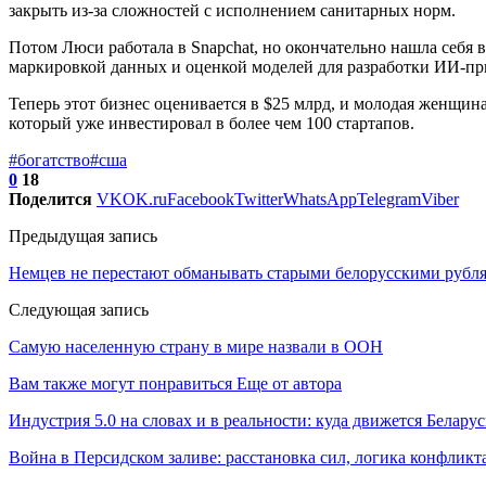
закрыть из-за сложностей с исполнением санитарных норм.
Потом Люси работала в Snapchat, но окончательно нашла себя в
маркировкой данных и оценкой моделей для разработки ИИ-п
Теперь этот бизнес оценивается в $25 млрд, и молодая женщина
который уже инвестировал в более чем 100 стартапов.
#богатство
#сша
0
18
Поделится
VK
OK.ru
Facebook
Twitter
WhatsApp
Telegram
Viber
Предыдущая запись
Немцев не перестают обманывать старыми белорусскими рубл
Следующая запись
Самую населенную страну в мире назвали в ООН
Вам также могут понравиться
Еще от автора
Индустрия 5.0 на словах и в реальности: куда движется Беларус
Война в Персидском заливе: расстановка сил, логика конфликт