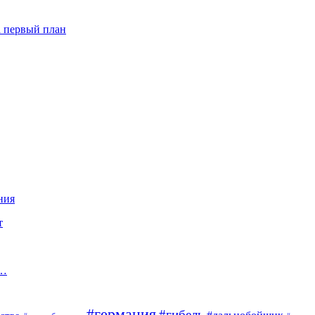
а первый план
ния
т
о…
#германия
#гибель