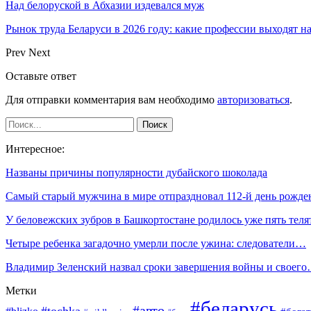
Над белоруской в Абхазии издевался муж
Рынок труда Беларуси в 2026 году: какие профессии выходят н
Prev
Next
Оставьте ответ
Для отправки комментария вам необходимо
авторизоваться
.
Интересное:
Названы причины популярности дубайского шоколада
Самый старый мужчина в мире отпраздновал 112-й день рожде
У беловежских зубров в Башкортостане родилось уже пять теля
Четыре ребенка загадочно умерли после ужина: следователи…
Владимир Зеленский назвал сроки завершения войны и своег
Метки
#беларусь
#авто
#tochka