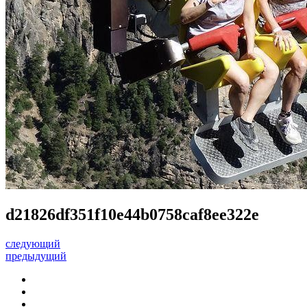
d21826df351f10e44b0758caf8ee322e
следующий
предыдущий