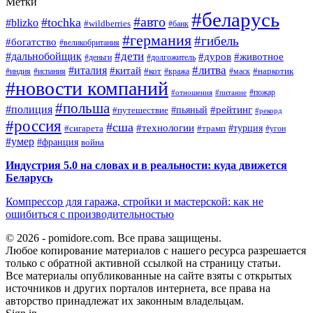
Метки
#беларусь
#авто
#tochka
#blizko
#wildberries
#банк
#германия
#гибель
#богатство
#великобритания
#дети
#дальнобойщик
#дуров
#животное
#деньги
#долгожитель
#литва
#италия
#китай
#кот
#наркотик
#индия
#испания
#кража
#маск
#новости компаний
#пожар
#отношения
#питание
#польша
#полиция
#рейтинг
#путешествие
#пьяный
#рекорд
#россия
#сша
#технологии
#турция
#сигарета
#трамп
#угон
#умер
#франция
война
Индустрия 5.0 на словах и в реальности: куда движется
Беларусь
Компрессор для гаража, стройки и мастерской: как не
ошибиться с производительностью
© 2026 - pomidore.com. Все права защищены.
Любое копирование материалов с нашего ресурса разрешается
только с обратной активной ссылкой на страницу статьи.
Все материалы опубликованные на сайте взяты с открытых
источников и других порталов интернета, все права на
авторство принадлежат их законным владельцам.