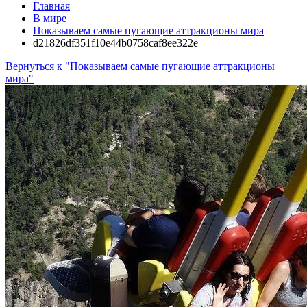
Главная
В мире
Показываем самые пугающие аттракционы мира
d21826df351f10e44b0758caf8ee322e
Вернуться к "Показываем самые пугающие аттракционы
мира"