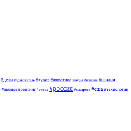
#дети
#италия
#дуров
#животное
#долгожитель
#индия
#испания
#россия
#сша
#рейтинг
#технологии
е
#пьяный
#сигарета
#рекорд