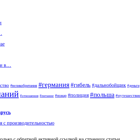
и
…
ае
ли в…
#германия
#гибель
#дальнобойщик
ство
#великобритания
#деньги
паний
#польша
#полиция
#путешестви
#пожар
#отношения
#питание
арусь
ся с производительностью
олько с обратной активной ссылкой на страницу статьи.