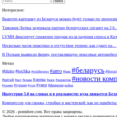
Интересное:
Вывезти картошку из Беларуси можно будет только по лицензи
Таможня Литвы задержала партию белорусских сигарет на 2,6
LVMH фиксирует снижение продаж из-за падения спроса в Кит
Несколько часов практики и отсутствие теории: как сдают на…
В Польше выявили фирму, поставлявшую люксовые автомоби
Метки
#беларусь
#авто
#tochka
#blizko
#богат
#wildberries
#банк
#новости ком
#литва
#китай
#кот
#наркотик
#кража
#маск
#умер
#турция
#франция
война
#трамп
#угон
Индустрия 5.0 на словах и в реальности: куда движется Бел
Компрессор для гаража, стройки и мастерской: как не ошибить
© 2026 - pomidore.com. Все права защищены.
Любое копирование материалов с нашего ресурса разрешается т