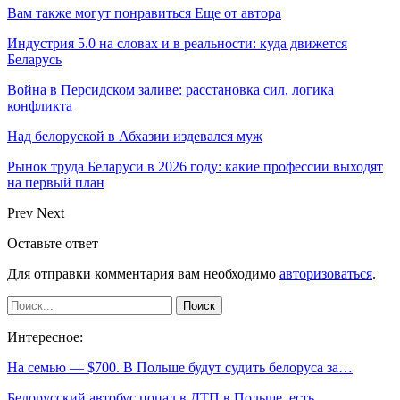
Вам также могут понравиться
Еще от автора
Индустрия 5.0 на словах и в реальности: куда движется
Беларусь
Война в Персидском заливе: расстановка сил, логика
конфликта
Над белоруской в Абхазии издевался муж
Рынок труда Беларуси в 2026 году: какие профессии выходят
на первый план
Prev
Next
Оставьте ответ
Для отправки комментария вам необходимо
авторизоваться
.
Интересное:
На семью — $700. В Польше будут судить белоруса за…
Белорусский автобус попал в ДТП в Польше, есть