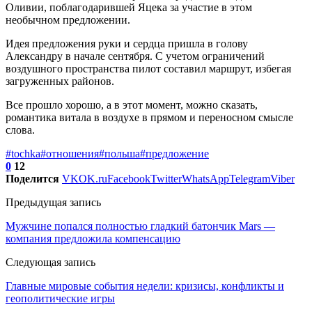
Оливии, поблагодарившей Яцека за участие в этом
необычном предложении.
Идея предложения руки и сердца пришла в голову
Александру в начале сентября. С учетом ограничений
воздушного пространства пилот составил маршрут, избегая
загруженных районов.
Все прошло хорошо, а в этот момент, можно сказать,
романтика витала в воздухе в прямом и переносном смысле
слова.
#tochka
#отношения
#польша
#предложение
0
12
Поделится
VK
OK.ru
Facebook
Twitter
WhatsApp
Telegram
Viber
Предыдущая запись
Мужчине попался полностью гладкий батончик Mars —
компания предложила компенсацию
Следующая запись
Главные мировые события недели: кризисы, конфликты и
геополитические игры