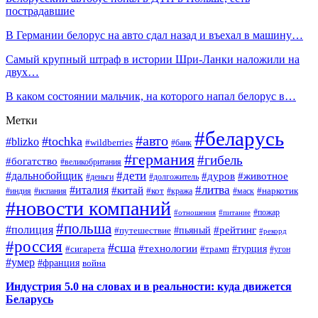
пострадавшие
В Германии белорус на авто сдал назад и въехал в машину…
Самый крупный штраф в истории Шри-Ланки наложили на
двух…
В каком состоянии мальчик, на которого напал белорус в…
Метки
#беларусь
#авто
#tochka
#blizko
#wildberries
#банк
#германия
#гибель
#богатство
#великобритания
#дети
#дальнобойщик
#дуров
#животное
#деньги
#долгожитель
#литва
#италия
#китай
#кот
#наркотик
#индия
#испания
#кража
#маск
#новости компаний
#пожар
#отношения
#питание
#польша
#полиция
#рейтинг
#путешествие
#пьяный
#рекорд
#россия
#сша
#технологии
#турция
#сигарета
#трамп
#угон
#умер
#франция
война
Индустрия 5.0 на словах и в реальности: куда движется
Беларусь