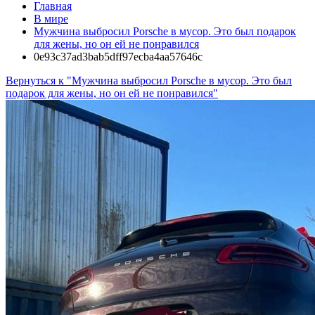
Главная
В мире
Мужчина выбросил Porsche в мусор. Это был подарок
для жены, но он ей не понравился
0e93c37ad3bab5dff97ecba4aa57646c
Вернуться к "Мужчина выбросил Porsche в мусор. Это был
подарок для жены, но он ей не понравился"