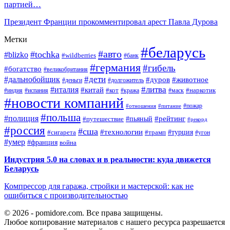
партией…
Президент Франции прокомментировал арест Павла Дурова
Метки
#беларусь
#авто
#tochka
#blizko
#wildberries
#банк
#германия
#гибель
#богатство
#великобритания
#дети
#дальнобойщик
#дуров
#животное
#деньги
#долгожитель
#литва
#италия
#китай
#кот
#наркотик
#индия
#испания
#кража
#маск
#новости компаний
#пожар
#отношения
#питание
#польша
#полиция
#рейтинг
#путешествие
#пьяный
#рекорд
#россия
#сша
#технологии
#турция
#сигарета
#трамп
#угон
#умер
#франция
война
Индустрия 5.0 на словах и в реальности: куда движется
Беларусь
Компрессор для гаража, стройки и мастерской: как не
ошибиться с производительностью
© 2026 - pomidore.com. Все права защищены.
Любое копирование материалов с нашего ресурса разрешается