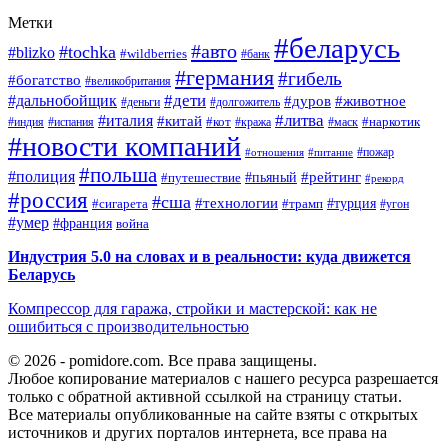
Метки
#беларусь
#авто
#tochka
#blizko
#wildberries
#банк
#германия
#гибель
#богатство
#великобритания
#дети
#дальнобойщик
#дуров
#животное
#деньги
#долгожитель
#литва
#италия
#китай
#кот
#наркотик
#индия
#испания
#кража
#маск
#новости компаний
#пожар
#отношения
#питание
#польша
#полиция
#рейтинг
#путешествие
#пьяный
#рекорд
#россия
#сша
#технологии
#турция
#сигарета
#трамп
#угон
#умер
#франция
война
Индустрия 5.0 на словах и в реальности: куда движется
Беларусь
Компрессор для гаража, стройки и мастерской: как не
ошибиться с производительностью
© 2026 - pomidore.com. Все права защищены.
Любое копирование материалов с нашего ресурса разрешается
только с обратной активной ссылкой на страницу статьи.
Все материалы опубликованные на сайте взяты с открытых
источников и других порталов интернета, все права на