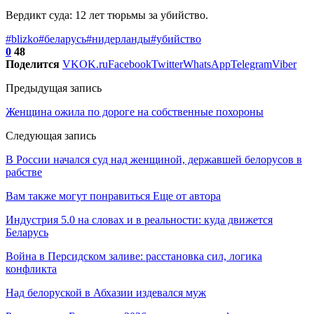
Вердикт суда: 12 лет тюрьмы за убийство.
#blizko
#беларусь
#нидерланды
#убийство
0
48
Поделится
VK
OK.ru
Facebook
Twitter
WhatsApp
Telegram
Viber
Предыдущая запись
Женщина ожила по дороге на собственные похороны
Следующая запись
В России начался суд над женщиной, державшей белорусов в
рабстве
Вам также могут понравиться
Еще от автора
Индустрия 5.0 на словах и в реальности: куда движется
Беларусь
Война в Персидском заливе: расстановка сил, логика
конфликта
Над белоруской в Абхазии издевался муж