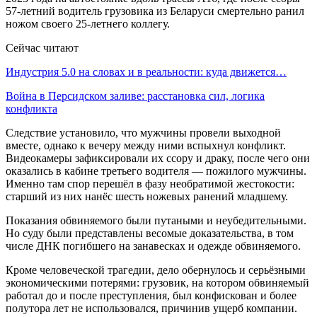
57-летний водитель грузовика из Беларуси смертельно ранил
ножом своего 25-летнего коллегу.
Сейчас читают
Индустрия 5.0 на словах и в реальности: куда движется…
Война в Персидском заливе: расстановка сил, логика
конфликта
Следствие установило, что мужчины провели выходной
вместе, однако к вечеру между ними вспыхнул конфликт.
Видеокамеры зафиксировали их ссору и драку, после чего они
оказались в кабине третьего водителя — пожилого мужчины.
Именно там спор перешёл в фазу необратимой жестокости:
старший из них нанёс шесть ножевых ранений младшему.
Показания обвиняемого были путаными и неубедительными.
Но суду были представлены весомые доказательства, в том
числе ДНК погибшего на занавесках и одежде обвиняемого.
Кроме человеческой трагедии, дело обернулось и серьёзными
экономическими потерями: грузовик, на котором обвиняемый
работал до и после преступления, был конфискован и более
полутора лет не использовался, причинив ущерб компании.