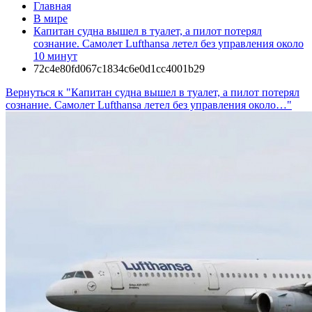
Главная
В мире
Капитан судна вышел в туалет, а пилот потерял
сознание. Самолет Lufthansa летел без управления около
10 минут
72c4e80fd067c1834c6e0d1cc4001b29
Вернуться к "Капитан судна вышел в туалет, а пилот потерял
сознание. Самолет Lufthansa летел без управления около…"