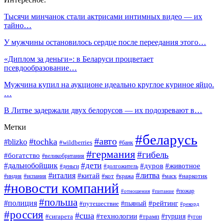
Тысячи минчанок стали актрисами интимных видео — их
тайно…
У мужчины остановилось сердце после переедания этого…
«Диплом за деньги»: в Беларуси процветает
псевдообразование…
Мужчина купил на аукционе идеально круглое куриное яйцо.
…
В Литве задержали двух белорусов — их подозревают в…
Метки
#беларусь
#авто
#tochka
#blizko
#wildberries
#банк
#германия
#гибель
#богатство
#великобритания
#дети
#дальнобойщик
#дуров
#животное
#деньги
#долгожитель
#литва
#италия
#китай
#кот
#наркотик
#индия
#испания
#кража
#маск
#новости компаний
#пожар
#отношения
#питание
#польша
#полиция
#рейтинг
#путешествие
#пьяный
#рекорд
#россия
#сша
#технологии
#турция
#сигарета
#трамп
#угон