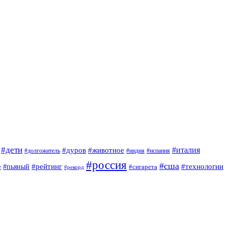
#дети
#италия
#дуров
#животное
#долгожитель
#индия
#испания
#россия
#сша
#рейтинг
#технологии
е
#пьяный
#сигарета
#рекорд