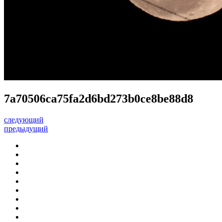
7a70506ca75fa2d6bd273b0ce8be88d8
следующий
предыдущий