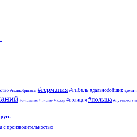
…
#германия
#гибель
#дальнобойщик
ство
#великобритания
#деньги
паний
#польша
#полиция
#путешестви
#пожар
#отношения
#питание
арусь
ся с производительностью