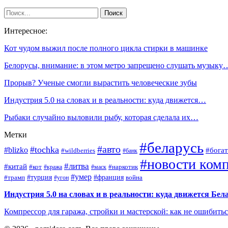
Интересное:
Кот чудом выжил после полного цикла стирки в машинке
Белорусы, внимание: в этом метро запрещено слушать музыку
Прорыв? Ученые смогли вырастить человеческие зубы
Индустрия 5.0 на словах и в реальности: куда движется…
Рыбаки случайно выловили рыбу, которая сделала их…
Метки
#беларусь
#авто
#tochka
#blizko
#богат
#wildberries
#банк
#новости ком
#литва
#китай
#кот
#наркотик
#кража
#маск
#умер
#турция
#франция
война
#трамп
#угон
Индустрия 5.0 на словах и в реальности: куда движется Бел
Компрессор для гаража, стройки и мастерской: как не ошибить