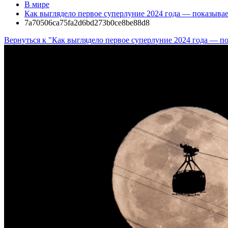
В мире
Как выглядело первое суперлуние 2024 года — показыва
7a70506ca75fa2d6bd273b0ce8be88d8
Вернуться к "Как выглядело первое суперлуние 2024 года — п