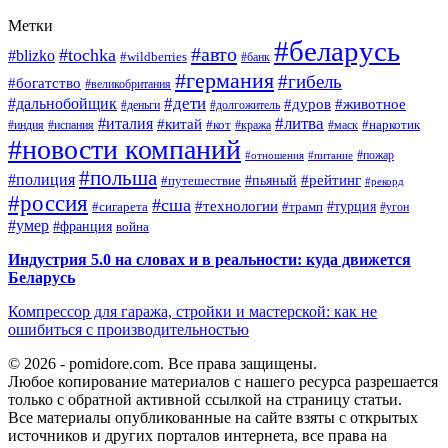
Метки
#беларусь
#авто
#tochka
#blizko
#wildberries
#банк
#германия
#гибель
#богатство
#великобритания
#дети
#дальнобойщик
#дуров
#животное
#деньги
#долгожитель
#литва
#италия
#китай
#кот
#наркотик
#индия
#испания
#кража
#маск
#новости компаний
#пожар
#отношения
#питание
#польша
#полиция
#рейтинг
#путешествие
#пьяный
#рекорд
#россия
#сша
#технологии
#турция
#сигарета
#трамп
#угон
#умер
#франция
война
Индустрия 5.0 на словах и в реальности: куда движется
Беларусь
Компрессор для гаража, стройки и мастерской: как не
ошибиться с производительностью
© 2026 - pomidore.com. Все права защищены.
Любое копирование материалов с нашего ресурса разрешается
только с обратной активной ссылкой на страницу статьи.
Все материалы опубликованные на сайте взяты с открытых
источников и других порталов интернета, все права на