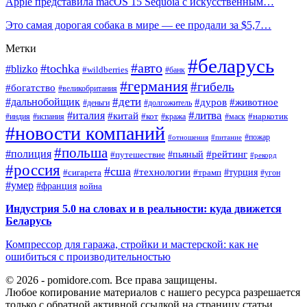
Apple представила macOS 15 Sequoia с искусственным…
Это самая дорогая собака в мире — ее продали за $5,7…
Метки
#беларусь
#авто
#tochka
#blizko
#wildberries
#банк
#германия
#гибель
#богатство
#великобритания
#дети
#дальнобойщик
#дуров
#животное
#деньги
#долгожитель
#литва
#италия
#китай
#кот
#наркотик
#индия
#испания
#кража
#маск
#новости компаний
#пожар
#отношения
#питание
#польша
#полиция
#рейтинг
#путешествие
#пьяный
#рекорд
#россия
#сша
#технологии
#турция
#сигарета
#трамп
#угон
#умер
#франция
война
Индустрия 5.0 на словах и в реальности: куда движется
Беларусь
Компрессор для гаража, стройки и мастерской: как не
ошибиться с производительностью
© 2026 - pomidore.com. Все права защищены.
Любое копирование материалов с нашего ресурса разрешается
только с обратной активной ссылкой на страницу статьи.