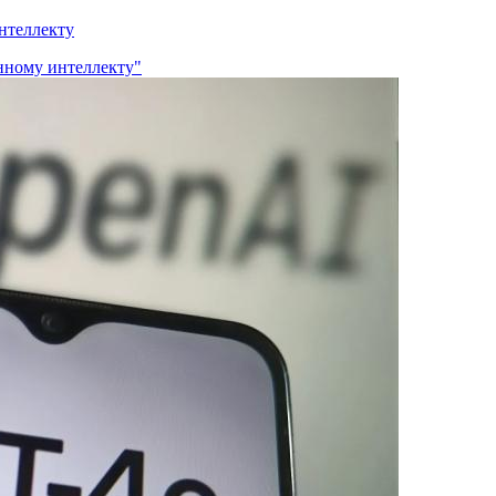
нтеллекту
нному интеллекту"