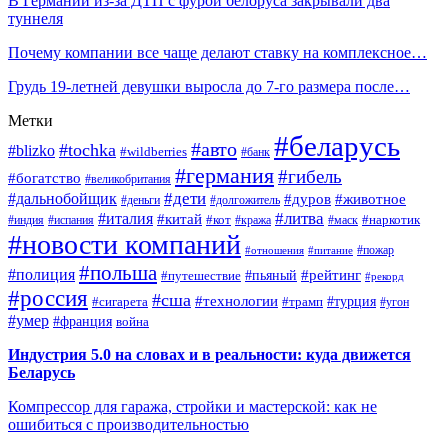
В Германии из-за ДТП с фурой белоруса закрывали два
туннеля
Почему компании все чаще делают ставку на комплексное…
Грудь 19-летней девушки выросла до 7-го размера после…
Метки
#беларусь
#авто
#tochka
#blizko
#wildberries
#банк
#германия
#гибель
#богатство
#великобритания
#дети
#дальнобойщик
#дуров
#животное
#деньги
#долгожитель
#литва
#италия
#китай
#кот
#наркотик
#индия
#испания
#кража
#маск
#новости компаний
#пожар
#отношения
#питание
#польша
#полиция
#рейтинг
#путешествие
#пьяный
#рекорд
#россия
#сша
#технологии
#турция
#сигарета
#трамп
#угон
#умер
#франция
война
Индустрия 5.0 на словах и в реальности: куда движется
Беларусь
Компрессор для гаража, стройки и мастерской: как не
ошибиться с производительностью