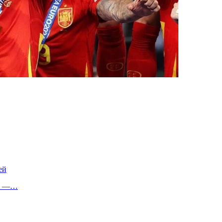
ей
ее —…