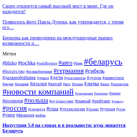
Скоро откроется самый высокий мост в мире. Где он
находится?
Появилось фото Павла Дурова, как утверждается, с тремя
его…
Брокеры как проводники на международные рынки:
возможности и…
Метки
#беларусь
#авто
#tochka
#blizko
#wildberries
#банк
#германия
#гибель
#богатство
#великобритания
#дети
#дальнобойщик
#дуров
#животное
#деньги
#долгожитель
#литва
#италия
#китай
#кот
#наркотик
#индия
#испания
#кража
#маск
#новости компаний
#пожар
#отношения
#питание
#польша
#полиция
#рейтинг
#путешествие
#пьяный
#рекорд
#россия
#сша
#технологии
#турция
#сигарета
#трамп
#угон
#умер
#франция
война
Индустрия 5.0 на словах и в реальности: куда движется
Беларусь