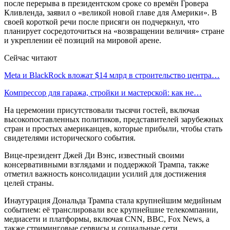
после перерыва в президентском сроке со времён Гровера
Кливленда, заявил о «великой новой главе для Америки». В
своей короткой речи после присяги он подчеркнул, что
планирует сосредоточиться на «возвращении величия» стране
и укреплении её позиций на мировой арене.
Сейчас читают
Meta и BlackRock вложат $14 млрд в строительство центра…
Компрессор для гаража, стройки и мастерской: как не…
На церемонии присутствовали тысячи гостей, включая
высокопоставленных политиков, представителей зарубежных
стран и простых американцев, которые прибыли, чтобы стать
свидетелями исторического события.
Вице-президент Джей Ди Вэнс, известный своими
консервативными взглядами и поддержкой Трампа, также
отметил важность консолидации усилий для достижения
целей страны.
Инаугурация Дональда Трампа стала крупнейшим медийным
событием: её транслировали все крупнейшие телекомпании,
медиасети и платформы, включая CNN, BBC, Fox News, а
также стриминговые сервисы и социальные сети.