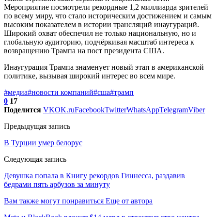
Мероприятие посмотрели рекордные 1,2 миллиарда зрителей
по всему миру, что стало историческим достижением и самым
высоким показателем в истории трансляций инаугураций.
Широкий охват обеспечил не только национальную, но и
глобальную аудиторию, подчёркивая масштаб интереса к
возвращению Трампа на пост президента США.
Инаугурация Трампа знаменует новый этап в американской
политике, вызывая широкий интерес во всем мире.
#медиа
#новости компаний
#сша
#трамп
0
17
Поделится
VK
OK.ru
Facebook
Twitter
WhatsApp
Telegram
Viber
Предыдущая запись
В Турции умер белорус
Следующая запись
Девушка попала в Книгу рекордов Гиннесса, раздавив
бедрами пять арбузов за минуту
Вам также могут понравиться
Еще от автора