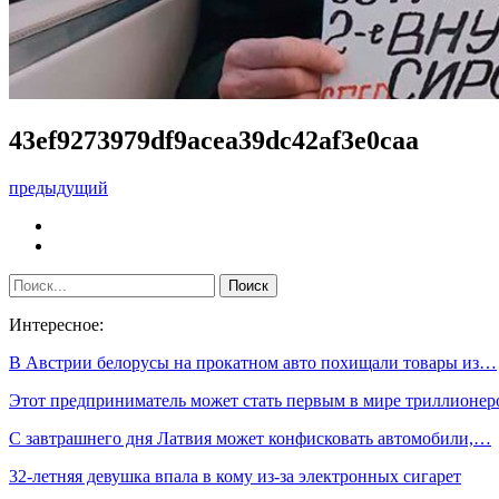
43ef9273979df9acea39dc42af3e0caa
предыдущий
Интересное:
В Австрии белорусы на прокатном авто похищали товары из…
Этот предприниматель может стать первым в мире триллионер
С завтрашнего дня Латвия может конфисковать автомобили,…
32-летняя девушка впала в кому из-за электронных сигарет