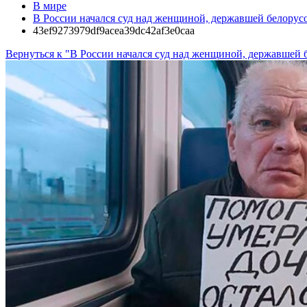
В мире
В России начался суд над женщиной, державшей белорусо
43ef9273979df9acea39dc42af3e0caa
Вернуться к "В России начался суд над женщиной, державшей б