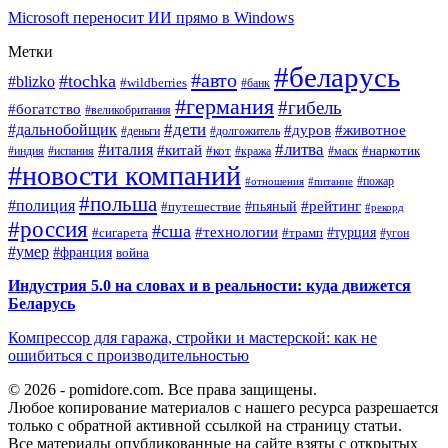
Microsoft переносит ИИ прямо в Windows
Метки
#беларусь
#авто
#tochka
#blizko
#wildberries
#банк
#германия
#гибель
#богатство
#великобритания
#дети
#дальнобойщик
#дуров
#животное
#деньги
#долгожитель
#литва
#италия
#китай
#кот
#наркотик
#индия
#испания
#кража
#маск
#новости компаний
#пожар
#отношения
#питание
#польша
#полиция
#рейтинг
#путешествие
#пьяный
#рекорд
#россия
#сша
#технологии
#турция
#сигарета
#трамп
#угон
#умер
#франция
война
Индустрия 5.0 на словах и в реальности: куда движется
Беларусь
Компрессор для гаража, стройки и мастерской: как не
ошибиться с производительностью
© 2026 - pomidore.com. Все права защищены.
Любое копирование материалов с нашего ресурса разрешается
только с обратной активной ссылкой на страницу статьи.
Все материалы опубликованные на сайте взяты с открытых