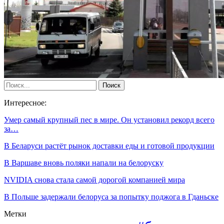
Интересное:
Умер самый крупный пес в мире. Он установил рекорд всего
за…
В Беларуси растёт рынок доставки еды и готовой продукции
В Варшаве вновь поляки напали на белоруску
NVIDIA снова стала самой дорогой компанией мира
В Польше задержали белоруса за попытку поджога в Гданьске
Метки