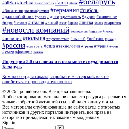
#беларусь
#авто
#tochka
#blizko
#wildberries
#банк
#германия
#гибель
#богатство
#великобритания
#дети
#дальнобойщик
#дуров
#животное
#деньги
#долгожитель
#литва
#италия
#китай
#кот
#наркотик
#индия
#испания
#кража
#маск
#новости компаний
#пожар
#отношения
#питание
#польша
#полиция
#рейтинг
#путешествие
#пьяный
#рекорд
#россия
#сша
#технологии
#турция
#сигарета
#трамп
#угон
#умер
#франция
война
Индустрия 5.0 на словах и в реальности: куда движется
Беларусь
Компрессор для гаража, стройки и мастерской: как не
ошибиться с производительностью
© 2026 - pomidore.com. Все права защищены.
Любое копирование материалов с нашего ресурса разрешается
только с обратной активной ссылкой на страницу статьи.
Все материалы опубликованные на сайте взяты с открытых
источников и других порталов интернета, все права на
авторство принадлежат их законным владельцам.
Sign in