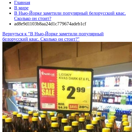
Главная
В мире
В Нью-Йорке заметили популярный белорусский квас.
Сколько он стоит?
ad8e9d1103b8aa24d1c779674adeb1cf
Вернуться к "В Нью-Йорке заметили популярный
белорусский квас. Сколько он стоит?"