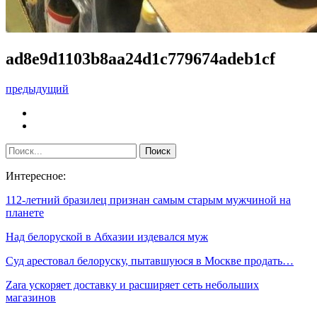
ad8e9d1103b8aa24d1c779674adeb1cf
предыдущий
Интересное:
112-летний бразилец признан самым старым мужчиной на
планете
Над белоруской в Абхазии издевался муж
Суд арестовал белоруску, пытавшуюся в Москве продать…
Zara ускоряет доставку и расширяет сеть небольших
магазинов