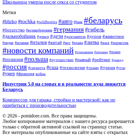
Школьница умерла после секса со студентом
Метки
#беларусь
#авто
#tochka
#blizko
#wildberries
#банк
#германия
#гибель
#богатство
#великобритания
#дети
#дальнобойщик
#дуров
#животное
#деньги
#долгожитель
#литва
#италия
#китай
#кот
#наркотик
#индия
#испания
#кража
#маск
#новости компаний
#пожар
#отношения
#питание
#польша
#полиция
#рейтинг
#путешествие
#пьяный
#рекорд
#россия
#сша
#технологии
#турция
#сигарета
#трамп
#угон
#умер
#франция
война
Индустрия 5.0 на словах и в реальности: куда движется
Беларусь
Компрессор для гаража, стройки и мастерской: как не
ошибиться с производительностью
© 2026 - pomidore.com. Все права защищены.
Любое копирование материалов с нашего ресурса разрешается
только с обратной активной ссылкой на страницу статьи.
Все материалы опубликованные на сайте взяты с открытых