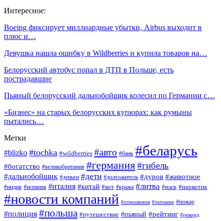
Интересное:
Boeing фиксирует миллиардные убытки, Airbus выходит в
плюс и…
Девушка нашла ошибку в Wildberries и купила товаров на…
Белорусский автобус попал в ДТП в Польше, есть
пострадавшие
Пьяный белорусский дальнобойщик колесил по Германии с…
«Бизнес» на старых белорусских купюрах: как румыны
пытались…
Метки
#беларусь
#авто
#tochka
#blizko
#wildberries
#банк
#германия
#гибель
#богатство
#великобритания
#дети
#дальнобойщик
#дуров
#животное
#деньги
#долгожитель
#литва
#италия
#китай
#кот
#наркотик
#индия
#испания
#кража
#маск
#новости компаний
#пожар
#отношения
#питание
#польша
#полиция
#рейтинг
#путешествие
#пьяный
#рекорд