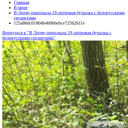
Главная
В мире
В Литву приплыла 19-литровая бутылка с белорусскими
сигаретами
125a86dc01804b4b0b6ebce725b2611e
Вернуться к "В Литву приплыла 19-литровая бутылка с
белорусскими сигаретами"