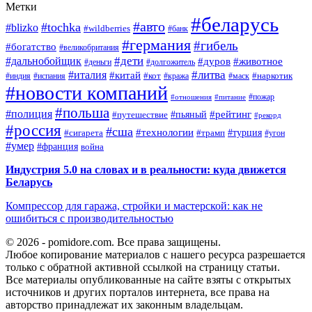
Метки
#беларусь
#авто
#tochka
#blizko
#wildberries
#банк
#германия
#гибель
#богатство
#великобритания
#дети
#дальнобойщик
#дуров
#животное
#деньги
#долгожитель
#литва
#италия
#китай
#кот
#наркотик
#индия
#испания
#кража
#маск
#новости компаний
#пожар
#отношения
#питание
#польша
#полиция
#рейтинг
#путешествие
#пьяный
#рекорд
#россия
#сша
#технологии
#турция
#сигарета
#трамп
#угон
#умер
#франция
война
Индустрия 5.0 на словах и в реальности: куда движется
Беларусь
Компрессор для гаража, стройки и мастерской: как не
ошибиться с производительностью
© 2026 - pomidore.com. Все права защищены.
Любое копирование материалов с нашего ресурса разрешается
только с обратной активной ссылкой на страницу статьи.
Все материалы опубликованные на сайте взяты с открытых
источников и других порталов интернета, все права на
авторство принадлежат их законным владельцам.