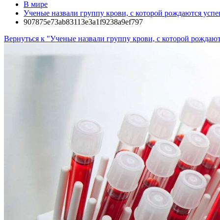
В мире
Ученые назвали группу крови, с которой рождаются усп
907875e73ab83113e3a1f9238a9ef797
Вернуться к "Ученые назвали группу крови, с которой рождаю