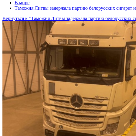
В мире
Таможня Литвы задержала партию белорусских сигарет н
Вернуться к "Таможня Литвы задержала партию белорусских си