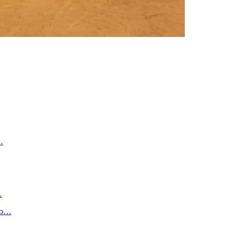
…
…
но…