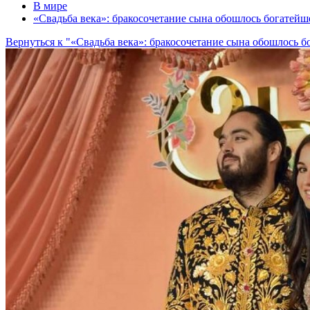
В мире
«Свадьба века»: бракосочетание сына обошлось богатей
Вернуться к "«Свадьба века»: бракосочетание сына обошлось 