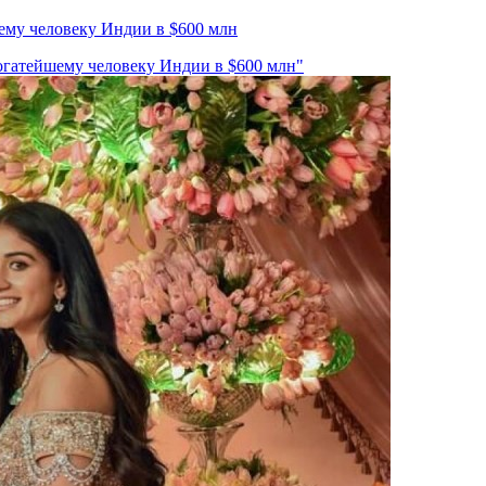
шему человеку Индии в $600 млн
богатейшему человеку Индии в $600 млн"