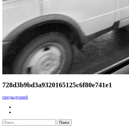
728d3b9bd3a9320165125c6f80e741e1
предыдущий