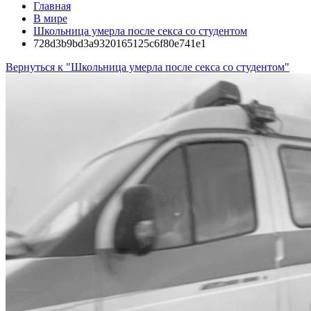
Главная
В мире
Школьница умерла после секса со студентом
728d3b9bd3a9320165125c6f80e741e1
Вернуться к "Школьница умерла после секса со студентом"