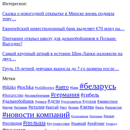
Интересное:
Сказка о новогодней открытке в Минске вновь подняла
тему…
Европейский инвестиционный банк выделяет €70 млрд на…
Пинчанин открыл школу для дальнобойщиков в Польше.
Выгодно?
Самый крупный штраф в истории Шри-Ланки наложили на
двух…
Грудь 19-летней девушки выросла до 7-го размера после…
Метки
#беларусь
#авто
#tochka
#blizko
#wildberries
#банк
#германия
#гибель
#богатство
#великобритания
#дети
#дальнобойщик
#дуров
#животное
#деньги
#долгожитель
#литва
#италия
#китай
#кот
#наркотик
#индия
#испания
#кража
#маск
#новости компаний
#пожар
#отношения
#питание
#польша
#полиция
#рейтинг
#путешествие
#пьяный
#рекорд