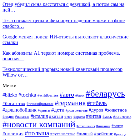
Отец убедил сына расстаться с девушкой, а потом сам на
ней…
Tesla снижает цены и фиксирует падение маржи на фоне
слабого…
Google меняет поиск: ИИ-ответы вытесняют классические
ссылки
Как абоненты A1 теряют номера: системная проблема,
опасная…
Технологический прорыв: новый квантовый процессор
Willow от…
Метки
#беларусь
#авто
#tochka
#blizko
#wildberries
#банк
#германия
#гибель
#богатство
#великобритания
#дети
#дальнобойщик
#дуров
#животное
#деньги
#долгожитель
#литва
#италия
#китай
#кот
#наркотик
#индия
#испания
#кража
#маск
#новости компаний
#пожар
#отношения
#питание
#польша
#полиция
#рейтинг
#путешествие
#пьяный
#рекорд