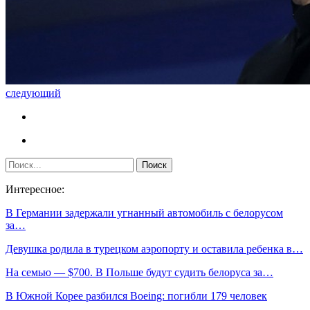
следующий
Интересное:
В Германии задержали угнанный автомобиль с белорусом
за…
Девушка родила в турецком аэропорту и оставила ребенка в…
На семью — $700. В Польше будут судить белоруса за…
В Южной Корее разбился Boeing: погибли 179 человек