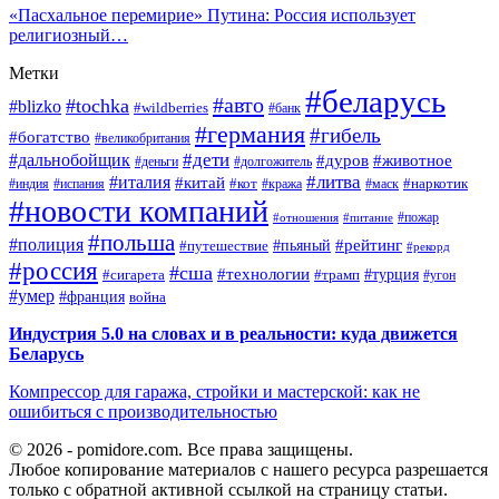
«Пасхальное перемирие» Путина: Россия использует
религиозный…
Метки
#беларусь
#авто
#tochka
#blizko
#wildberries
#банк
#германия
#гибель
#богатство
#великобритания
#дети
#дальнобойщик
#дуров
#животное
#деньги
#долгожитель
#литва
#италия
#китай
#кот
#наркотик
#индия
#испания
#кража
#маск
#новости компаний
#пожар
#отношения
#питание
#польша
#полиция
#рейтинг
#путешествие
#пьяный
#рекорд
#россия
#сша
#технологии
#турция
#сигарета
#трамп
#угон
#умер
#франция
война
Индустрия 5.0 на словах и в реальности: куда движется
Беларусь
Компрессор для гаража, стройки и мастерской: как не
ошибиться с производительностью
© 2026 - pomidore.com. Все права защищены.
Любое копирование материалов с нашего ресурса разрешается
только с обратной активной ссылкой на страницу статьи.