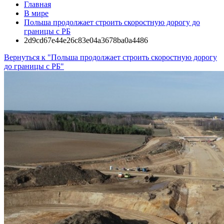
Главная
В мире
Польша продолжает строить скоростную дорогу до
границы с РБ
2d9cd67e44e26c83e04a3678ba0a4486
Вернуться к "Польша продолжает строить скоростную дорогу
до границы с РБ"