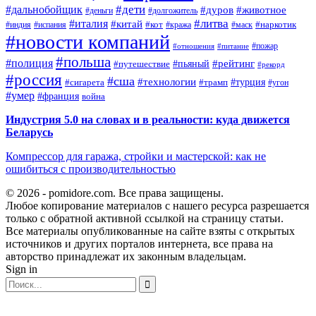
#дети
#дальнобойщик
#дуров
#животное
#деньги
#долгожитель
#литва
#италия
#китай
#кот
#наркотик
#индия
#испания
#кража
#маск
#новости компаний
#пожар
#отношения
#питание
#польша
#полиция
#рейтинг
#путешествие
#пьяный
#рекорд
#россия
#сша
#технологии
#турция
#сигарета
#трамп
#угон
#умер
#франция
война
Индустрия 5.0 на словах и в реальности: куда движется
Беларусь
Компрессор для гаража, стройки и мастерской: как не
ошибиться с производительностью
© 2026 - pomidore.com. Все права защищены.
Любое копирование материалов с нашего ресурса разрешается
только с обратной активной ссылкой на страницу статьи.
Все материалы опубликованные на сайте взяты с открытых
источников и других порталов интернета, все права на
авторство принадлежат их законным владельцам.
Sign in