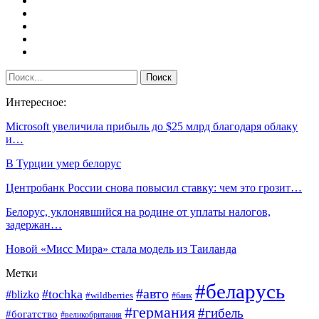
Интересное:
Microsoft увеличила прибыль до $25 млрд благодаря облаку
и…
В Турции умер белорус
Центробанк России снова повысил ставку: чем это грозит…
Белорус, уклонявшийся на родине от уплаты налогов,
задержан…
Новой «Мисс Мира» стала модель из Таиланда
Метки
#беларусь
#авто
#tochka
#blizko
#wildberries
#банк
#германия
#гибель
#богатство
#великобритания