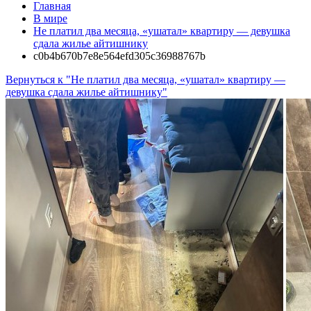
Главная
В мире
Не платил два месяца, «ушатал» квартиру — девушка
сдала жилье айтишнику
c0b4b670b7e8e564efd305c36988767b
Вернуться к "Не платил два месяца, «ушатал» квартиру —
девушка сдала жилье айтишнику"