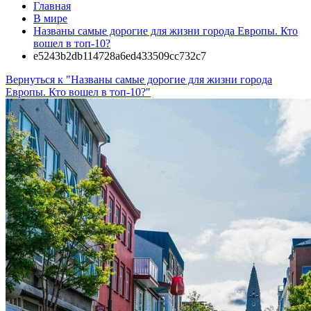
Главная
В мире
Названы самые дорогие для жизни города Европы. Кто
вошел в топ-10?
e5243b2db114728a6ed433509cc732c7
Вернуться к "Названы самые дорогие для жизни города
Европы. Кто вошел в топ-10?"