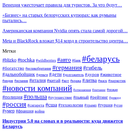
Венеция ужесточает правила для туристов. За что будут…
«Бизнес» на старых белорусских купюрах: как румыны
пытались…
Американская компания Nvidia опять стала самой дорогой…
Meta и BlackRock вложат $14 млрд в строительство центра…
Метки
#беларусь
#авто
#tochka
#blizko
#wildberries
#банк
#германия
#гибель
#богатство
#великобритания
#дети
#дальнобойщик
#дуров
#животное
#деньги
#долгожитель
#литва
#италия
#китай
#кот
#наркотик
#индия
#испания
#кража
#маск
#новости компаний
#пожар
#отношения
#питание
#польша
#полиция
#рейтинг
#путешествие
#пьяный
#рекорд
#россия
#сша
#технологии
#турция
#сигарета
#трамп
#угон
#умер
#франция
война
Индустрия 5.0 на словах и в реальности: куда движется
Беларусь